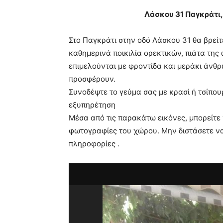
very
Λάσκου 31 Παγκράτι,
hot
cam
show.
desi
Στο Παγκράτι στην οδό Λάσκου 31 θα βρεί
xxx
καθημερινά ποικιλία ορεκτικών, πιάτα της
brandi
επιμελούνται με φροντίδα και μεράκι άνθ
lyons
προσφέρουν.
teaches
you
Συνοδέψτε το γεύμα σας με κρασί ή τσίπουρ
the
εξυπηρέτηση
meaning
Μέσα από τις παρακάτω εικόνες, μπορείτε 
of
φωτογραφίες του χώρου. Μην διστάσετε να
pain.
pornhun
πληροφορίες .
hd
porn