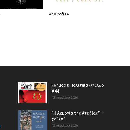
ό
Abu Coffee
«δήμος & Πολιτεία» Φύλλο
#44
13 Απριλίου 2026
“Η Αρμονία της Αταξίας” –
χαϊκού
m
13 Απριλίου 2026