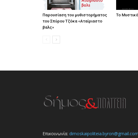
Παρουσίαση του μυθιστορήματος
Το Μυστικ
του Σπύρου Τζόκα «Αταίριαστο
βαλς»
Επικοινωνία:
dimoskaipoliteia.byron@gmail.co