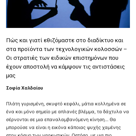
lyons
teaches
you
the
meaning
of
pain.
Πώς και γιατί εθιζόμαστε στο διαδίκτυο και
pornhun
στα προϊόντα των τεχνολογικών κολοσσών –
hd
Οι στρατιές των ειδικών επιστημόνων που
porn
έχουν αποστολή να κάμψουν τις αντιστάσεις
μας
Σοφία Χαλδαίου
Πλάτη γυρισμένη, σκυφτό κεφάλι, μάτια κολλημένα σε
ένα και μόνο σημείο με απλανές βλέμμα, τα δάχτυλα να
σέρνονται σε μια επαναλαμβανόμενη κίνηση… Θα
μπορούσε να είναι η εικόνα κάποιας ψυχής χαμένης
στον κόσμο των ναρκωτικών. Ωστόσο, με μια πιο