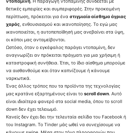
ντοπαμίνη
. Η παραγωγή ντοπαμίνης συνδέεται με
θετικές εμπειρίες και συμπεριφορές. Στην προκειμένη
περίπτωση, πρόκειται για ένα
στιγμιαίο αίσθημα άγριας
χαράς
, ενθουσιασμού και ικανοποίησης. Το εγώ μας
ικανοποιείται, η αυτοπεποίθησή μας ανεβαίνει στα ύψη,
οι κόποι μας ανταμείβονται.
Ωστόσο, όταν ο εγκέφαλος παράγει ντοπαμίνη, δεν
αναγνωρίζει αν πρόκειται πράγματι για μια χρήσιμη ή
καταστροφική συνήθεια. Έτσι, το ίδιο αίσθημα μπορούμε
να αισθανθούμε και όταν καπνίζουμε ή κάνουμε
ναρκωτικά.
Ένας άλλος τρόπος που τα προϊόντα της τεχνολογίας
μας κρατάνε εξαρτημένους είναι το
scroll down
. Αυτό
είναι ιδιαίτερα φανερό στα social media, όπου το scroll
down δεν έχει τελειωμό.
Κανείς δεν έχει δει την τελευταία σελίδα του Facebook ή
του Instagram. Το Tinder μάς ωθεί να συνεχίσουμε να
κάνουμε swipe. Μέσα στον τόνο πληροφοριών που