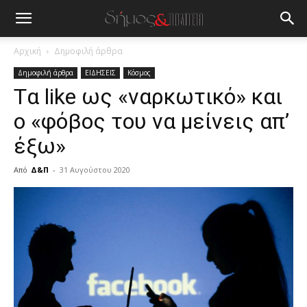
Αρχική
Δημοφιλή άρθρα
Δημοφιλή άρθρα
ΕΙΔΗΣΕΙΣ
Κόσμος
Tα like ως «ναρκωτικό» και
ο «φόβος του να μείνεις απ’
έξω»
Από
Δ&Π
-
31 Αυγούστου 2020
blonde
lesbians
very
hot
cam
show.
desi
xxx
brandi