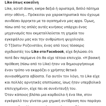
Like όπως κοκαΐνη
Like, scroll down, swipe δεξιά ή αριστερά, διπλό πάτημα
στην οθόνη… Πρόκειται για χαρακτηριστικά που έχουμε
συνδέσει άρρηκτα με τα αγαπημένα μας apps. Όμως,
πίσω από τις απλές αυτές κινήσεις υπάρχει ένας
μηχανισμός που εκμεταλλεύεται τη χημεία του
εγκεφάλου μας και την ανθρώπινη ψυχολογία.
Ο Τζάστιν Ροζενστάιν, ένας από τους τέσσερις
σχεδιαστές του
Like στο Facebook
, είχε δηλώσει ότι
ποτέ δεν περίμενε ότι θα είχε τέτοια επιτυχία. «Η βασική
πρόθεση (πίσω από το Like) ήταν να δημιουργήσουμε
έναν τρόπο να εκφράζει ο χρήστης θετικά
συναισθήματα αβίαστα. Για αυτόν τον λόγο, το Like είχε
και πολλές αρνητικές επιπτώσεις, ίσως ήταν υπερβολικά
επιτυχημένο», είχε πει σε συνέντευξή του.
Όταν κάποιος βλέπει μια καρδούλα ή ένα like, στον
εγκέφαλό του γίνεται μια χημική αντίδραση που παράγει