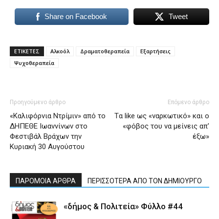
Share on Facebook
Tweet
ΕΤΙΚΕΤΕΣ
Αλκοόλ
Δραματοθεραπεία
Εξαρτήσεις
Ψυχοθεραπεία
Προηγούμενο άρθρο
Επόμενο άρθρο
«Καλιφόρνια Ντρίμιν» από το
Tα like ως «ναρκωτικό» και ο
ΔΗΠΕΘΕ Ιωαννίνων στο
«φόβος του να μείνεις απ’
Φεστιβάλ Βράχων την
έξω»
Κυριακή 30 Αυγούστου
ΠΑΡΟΜΟΙΑ ΑΡΘΡΑ
ΠΕΡΙΣΣΟΤΕΡΑ ΑΠΟ ΤΟΝ ΔΗΜΙΟΥΡΓΟ
«δήμος & Πολιτεία» Φύλλο #44