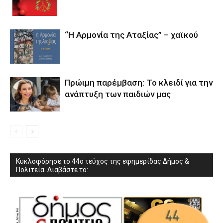
“Η Αρμονία της Αταξίας” – χαϊκού
Πρώιμη παρέμβαση: Το κλειδί για την
ανάπτυξη των παιδιών µας
Κυκλοφόρησε το 44ο τεύχος της εφημερίδας Δήμος &
Πολιτεία. Διαβάστε το: