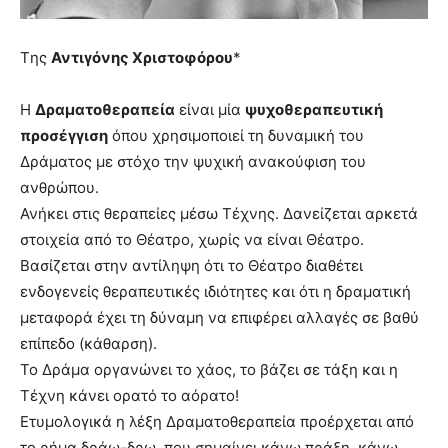
you
the
meaning
Tης
Αντιγόνης Χριστοφόρου
*
of
pain.
Η
Δραματοθεραπεία
είναι μία
ψυχοθεραπευτική
pornhun
προσέγγιση
όπου χρησιμοποιεί τη δυναμική του
hd
porn
Δράματος με στόχο την ψυχική ανακούφιση του
ανθρώπου.
Ανήκει στις θεραπείες μέσω Τέχνης. Δανείζεται αρκετά
στοιχεία από το Θέατρο, χωρίς να είναι Θέατρο.
Βασίζεται στην αντίληψη ότι το Θέατρο διαθέτει
ενδογενείς θεραπευτικές ιδιότητες και ότι η δραματική
μεταφορά έχει τη δύναμη να επιφέρει αλλαγές σε βαθύ
επίπεδο (κάθαρση).
Το Δράμα οργανώνει το χάος, το βάζει σε τάξη και η
Τέχνη κάνει ορατό το αόρατο!
Ετυμολογικά η λέξη Δραματοθεραπεία προέρχεται από
το ρήμα δράω-δρω, που σημαίνει κάνω πράξη, κάνω