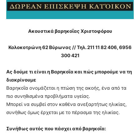
you
the
meaning
of
pain.
Ακουστικά βαρηκοΐας Χριστοφόρου
pornhun
hd
Κολοκοτρώνη 62 Βύρωνας // Τηλ. 211 11 82 406, 6956
porn
300 421
Ας δούμε τι είναι η Βαρηκοΐα και πώς μπορούμε να τη
διακρίνουμε
Βαρηκοΐα ονομάζεται η πτώση της ακοής, ένα από τα
πιο συνηθισμένα προβλήματα υγείας.
Μπορεί να συμβεί στον καθένα ανεξαρτήτως ηλικίας,
συνήθως όμως έρχεται με το πέρασμα της ηλικίας.
Συνήθως αυτός που πάσχει από βαρηκοΐα: