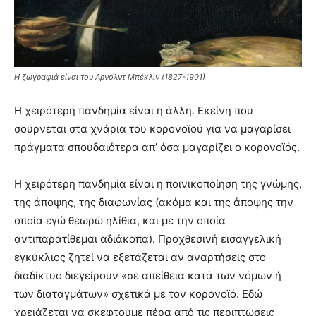
you
the
meaning
of
pain.
Η ζωγραφιά είναι του Άρνολντ Μπέκλιν (1827-1901)
pornhun
hd
Η χειρότερη πανδημία είναι η άλλη. Εκείνη που
porn
σούρνεται στα χνάρια του κορονοϊού για να μαγαρίσει
πράγματα σπουδαιότερα απ’ όσα μαγαρίζει ο κορονοϊός.
Η χειρότερη πανδημία είναι η ποινικοποίηση της γνώμης,
της άποψης, της διαφωνίας (ακόμα και της άποψης την
οποία εγώ θεωρώ ηλίθια, και με την οποία
αντιπαρατίθεμαι αδιάκοπα). Προχθεσινή εισαγγελική
εγκύκλιος ζητεί να εξετάζεται αν αναρτήσεις στο
διαδίκτυο διεγείρουν «σε απείθεια κατά των νόμων ή
των διαταγμάτων» σχετικά με τον κορονοϊό. Εδώ
χρειάζεται να σκεφτούμε πέρα από τις περιπτώσεις