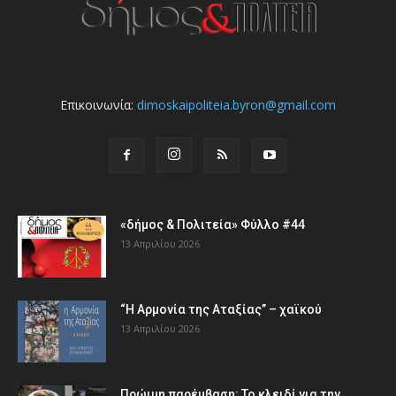
Επικοινωνία:
dimoskaipoliteia.byron@gmail.com
«δήμος & Πολιτεία» Φύλλο #44
13 Απριλίου 2026
“Η Αρμονία της Αταξίας” – χαϊκού
13 Απριλίου 2026
Πρώιμη παρέμβαση: Το κλειδί για την