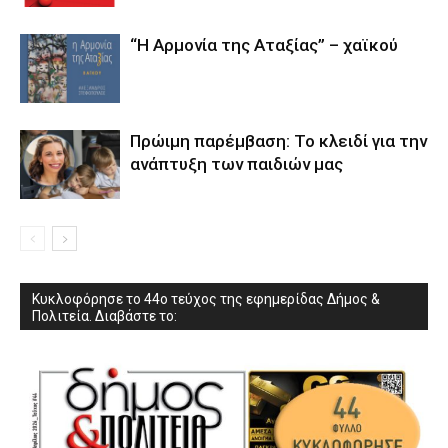
“Η Αρμονία της Αταξίας” – χαϊκού
Πρώιμη παρέμβαση: Το κλειδί για την
ανάπτυξη των παιδιών µας
Κυκλοφόρησε το 44ο τεύχος της εφημερίδας Δήμος &
Πολιτεία. Διαβάστε το: