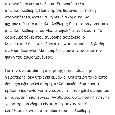
στοργικό κεφαλοκλείδωμα. Στοργικό, αλλά
κεφαλοκλείδωμα. Ποιος άραγε θα λιγώσει από τη
στοργικότητα, ώστε να μη δει (ή ακόμα και να
φχαριστηθεί) το κεφαλοκλείδωμα; Είναι το σαγηνευτικό
κεφαλοκλείδωμα του Μεφιστοφελή στον Φάουστ. Το
δαιμονικό τάζει στον άνθρωπο ασφάλεια˙ ο
Μεφιστοφελής προσφέρει στον Φάουστ νιότη, δηλαδή
άφθορη βιολογία. Μα εισπράττει ως ασφάλιστρα την
ψυχή του ασφαλισθέντος.
Για την αντιμετώπιση αυτής της πανδημίας, της
χειρότερης, δεν υπάρχει εμβόλιο. Όχι επειδή τάχα αυτό
δεν έχει εξευρεθεί ακόμη, αλλά επειδή εξορισμού το
εμβόλιο (ευλογία για την κανονική πανδημία) αφορά μια
μηχανιστική επενέργεια. Αντιθέτως, αυτό που πλήττει τη
χειρότερη πανδημία είναι το μη-μηχανιστικό: ο
ελεύθερος λόγος και το ρίσκο του, η ελεύθερη