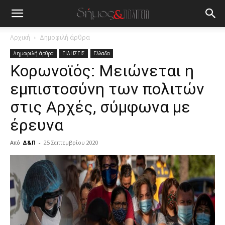
Αρχική
Δημοφιλή άρθρα
Δημοφιλή άρθρα
ΕΙΔΗΣΕΙΣ
Ελλαδα
Κορωνοϊός: Μειώνεται η
εμπιστοσύνη των πολιτών
στις Αρχές, σύμφωνα με
έρευνα
Από
Δ&Π
-
25 Σεπτεμβρίου 2020
blonde
lesbians
very
hot
cam
show.
desi
xxx