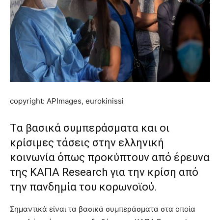
brandi
lyons
teaches
you
the
meaning
of
pain.
pornhun
copyright: APImages, eurokinissi
hd
porn
Tα βασικά συμπεράσματα και οι
κρίσιμες τάσεις στην ελληνική
κοινωνία όπως προκύπτουν από έρευνα
της ΚΑΠΑ Research για την κρίση από
την πανδημία του κορωνοϊού.
Σημαντικά είναι τα βασικά συμπεράσματα στα οποία