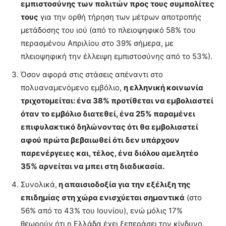
εμπιστοσύνης των πολιτών προς τους συμπολίτες
τους
για την ορθή τήρηση των μέτρων αποτροπής
μετάδοσης του ιού (από το πλειοψηφικό 58% του
περασμένου Απριλίου στο 39% σήμερα, με
πλειοψηφική την έλλειψη εμπιστοσύνης από το 53%).
Όσον αφορά στις στάσεις απέναντι στο
πολυαναμενόμενο εμβόλιο,
η ελληνική κοινωνία
τριχοτομείται: ένα 38% προτίθεται να εμβολιαστεί
όταν το εμβόλιο διατεθεί, ένα 25% παραμένει
επιφυλακτικό δηλώνοντας ότι θα εμβολιαστεί
αφού πρώτα βεβαιωθεί ότι δεν υπάρχουν
παρενέργειες και, τέλος, ένα διόλου αμελητέο
35% αρνείται να μπει στη διαδικασία.
Συνολικά,
η απαισιοδοξία για την εξέλιξη της
επιδημίας στη χώρα ενισχύεται σημαντικά
(στο
56% από το 43% του Ιουνίου), ενώ μόλις 17%
θεωρούν ότι η Ελλάδα έχει ξεπεράσει τον κίνδυνο.