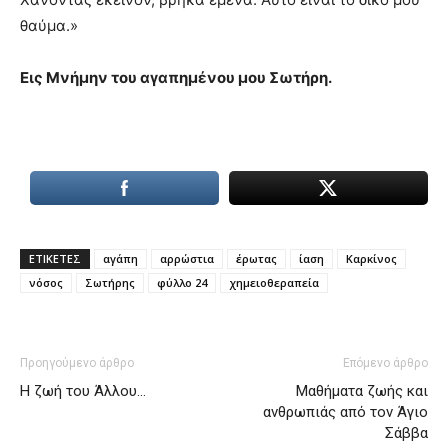
θαύμα.»
Εις Μνήμην του αγαπημένου μου Σωτήρη.
ΕΤΙΚΕΤΕΣ
αγάπη
αρρώστια
έρωτας
ίαση
Καρκίνος
νόσος
Σωτήρης
φύλλο 24
χημειοθεραπεία
Προηγούμενο άρθρο
Επόμενο άρθρο
Η ζωή του Άλλου…
Μαθήματα ζωής και
ανθρωπιάς από τον Άγιο
Σάββα