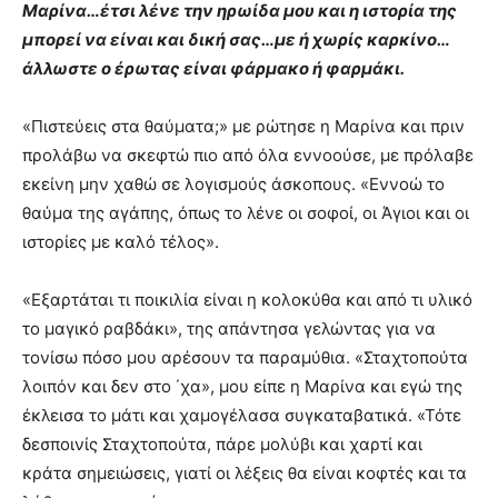
Μαρίνα…έτσι λένε την ηρωίδα μου και η ιστορία της
μπορεί να είναι και δική σας…με ή χωρίς καρκίνο…
άλλωστε ο έρωτας είναι φάρμακο ή φαρμάκι.
«Πιστεύεις στα θαύματα;» με ρώτησε η Μαρίνα και πριν
προλάβω να σκεφτώ πιο από όλα εννοούσε, με πρόλαβε
εκείνη μην χαθώ σε λογισμούς άσκοπους. «Εννοώ το
θαύμα της αγάπης, όπως το λένε οι σοφοί, οι Άγιοι και οι
ιστορίες με καλό τέλος».
«Εξαρτάται τι ποικιλία είναι η κολοκύθα και από τι υλικό
το μαγικό ραβδάκι», της απάντησα γελώντας για να
τονίσω πόσο μου αρέσουν τα παραμύθια. «Σταχτοπούτα
λοιπόν και δεν στο ΄χα», μου είπε η Μαρίνα και εγώ της
έκλεισα το μάτι και χαμογέλασα συγκαταβατικά. «Τότε
δεσποινίς Σταχτοπούτα, πάρε μολύβι και χαρτί και
κράτα σημειώσεις, γιατί οι λέξεις θα είναι κοφτές και τα