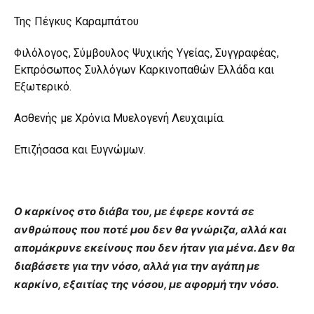
you
Της Πέγκυς Καραμπάτου
the
meaning
of
Φιλόλογος, Σύμβουλος Ψυχικής Υγείας, Συγγραφέας,
pain.
Εκπρόσωπος Συλλόγων Καρκινοπαθών Ελλάδα και
pornhun
Εξωτερικό.
hd
porn
Ασθενής με Χρόνια Μυελογενή Λευχαιμία.
Επιζήσασα και Ευγνώμων.
Ο καρκίνος στο διάβα του, με έφερε κοντά σε
ανθρώπους που ποτέ μου δεν θα γνώριζα, αλλά και
απομάκρυνε εκείνους που δεν ήταν για μένα. Δεν θα
διαβάσετε για την νόσο, αλλά για την αγάπη με
καρκίνο, εξαιτίας της νόσου, με αφορμή την νόσο.