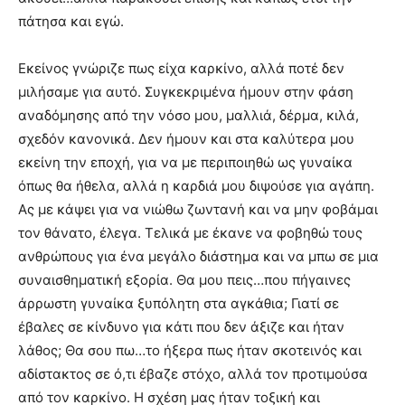
πάτησα και εγώ.
Εκείνος γνώριζε πως είχα καρκίνο, αλλά ποτέ δεν
μιλήσαμε για αυτό. Συγκεκριμένα ήμουν στην φάση
αναδόμησης από την νόσο μου, μαλλιά, δέρμα, κιλά,
σχεδόν κανονικά. Δεν ήμουν και στα καλύτερα μου
εκείνη την εποχή, για να με περιποιηθώ ως γυναίκα
όπως θα ήθελα, αλλά η καρδιά μου διψούσε για αγάπη.
Ας με κάψει για να νιώθω ζωντανή και να μην φοβάμαι
τον θάνατο, έλεγα. Τελικά με έκανε να φοβηθώ τους
ανθρώπους για ένα μεγάλο διάστημα και να μπω σε μια
συναισθηματική εξορία. Θα μου πεις…που πήγαινες
άρρωστη γυναίκα ξυπόλητη στα αγκάθια; Γιατί σε
έβαλες σε κίνδυνο για κάτι που δεν άξιζε και ήταν
λάθος; Θα σου πω…το ήξερα πως ήταν σκοτεινός και
αδίστακτος σε ό,τι έβαζε στόχο, αλλά τον προτιμούσα
από τον καρκίνο. Η σχέση μας ήταν τοξική και