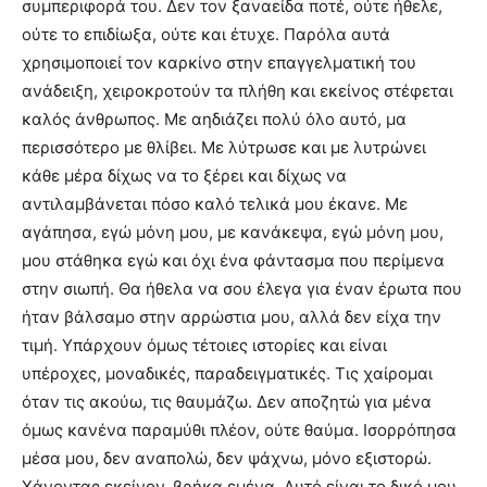
συμπεριφορά του. Δεν τον ξαναείδα ποτέ, ούτε ήθελε,
ούτε το επιδίωξα, ούτε και έτυχε. Παρόλα αυτά
χρησιμοποιεί τον καρκίνο στην επαγγελματική του
ανάδειξη, χειροκροτούν τα πλήθη και εκείνος στέφεται
καλός άνθρωπος. Με αηδιάζει πολύ όλο αυτό, μα
περισσότερο με θλίβει. Με λύτρωσε και με λυτρώνει
κάθε μέρα δίχως να το ξέρει και δίχως να
αντιλαμβάνεται πόσο καλό τελικά μου έκανε. Με
αγάπησα, εγώ μόνη μου, με κανάκεψα, εγώ μόνη μου,
μου στάθηκα εγώ και όχι ένα φάντασμα που περίμενα
στην σιωπή. Θα ήθελα να σου έλεγα για έναν έρωτα που
ήταν βάλσαμο στην αρρώστια μου, αλλά δεν είχα την
τιμή. Υπάρχουν όμως τέτοιες ιστορίες και είναι
υπέροχες, μοναδικές, παραδειγματικές. Τις χαίρομαι
όταν τις ακούω, τις θαυμάζω. Δεν αποζητώ για μένα
όμως κανένα παραμύθι πλέον, ούτε θαύμα. Ισορρόπησα
μέσα μου, δεν αναπολώ, δεν ψάχνω, μόνο εξιστορώ.
Χάνοντας εκείνον, βρήκα εμένα. Αυτό είναι το δικό μου