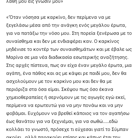
λάθη μου εις γνώσιν μου»
«‘Όταν νόσησα με καρκίνο, δεν περίμενα να με
ξεγελάσω μέσα από την ανάγκη ενός μεγάλου έρωτα,
για να πατάξω την νόσο μου. Στη πορεία ξενέρωσα με το
συναίσθημα και δεν με ενδιαφέρει καν. Ο καρκίνος
μηδένισε το κοντέρ των συναισθημάτων και με έβαλε ως
Μαρίνα σε μια νέα διαδικασία εσωτερικής αναζήτησης.
Στις αρχές πίστευα, πως αν είχα έναν μεγάλο έρωτα, μια
αγάπη, ένα πάθος και ας με κάψει ρε παιδί μου, δεν θα
ασχολούμουν με τον καρκίνο μου και δεν θα με
περιόριζα στα όσα είμαι. Σκέψου πως όσο έκανα
χημειοθεραπείες ή σερνόμουν με τις αγωγές εγώ εκεί,
περίμενα να ερωτευτώ για να μην πονάω και να μην
φοβάμαι. Ευχόμουν να βρεθεί κάποιος να τον αγαπήσω
έως θανάτου για να ξεχνιέμαι, για να σωθώ…..εδώ
κολλάει το γνωστό, πρόσεχε τι εύχεσαι γιατί το Σύμπαν
ακούει…αλλά παρακούει επίσης και κάπως έτσι την