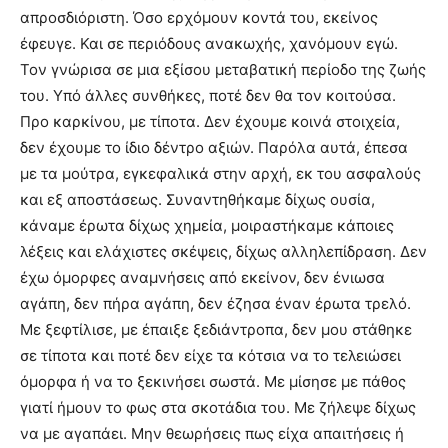
απροσδιόριστη. Όσο ερχόμουν κοντά του, εκείνος
έφευγε. Και σε περιόδους ανακωχής, χανόμουν εγώ.
Τον γνώρισα σε μια εξίσου μεταβατική περίοδο της ζωής
του. Υπό άλλες συνθήκες, ποτέ δεν θα τον κοιτούσα.
Προ καρκίνου, με τίποτα. Δεν έχουμε κοινά στοιχεία,
δεν έχουμε το ίδιο δέντρο αξιών. Παρόλα αυτά, έπεσα
με τα μούτρα, εγκεφαλικά στην αρχή, εκ του ασφαλούς
και εξ αποστάσεως. Συναντηθήκαμε δίχως ουσία,
κάναμε έρωτα δίχως χημεία, μοιραστήκαμε κάποιες
λέξεις και ελάχιστες σκέψεις, δίχως αλληλεπίδραση. Δεν
έχω όμορφες αναμνήσεις από εκείνον, δεν ένιωσα
αγάπη, δεν πήρα αγάπη, δεν έζησα έναν έρωτα τρελό.
Με ξεφτίλισε, με έπαιξε ξεδιάντροπα, δεν μου στάθηκε
σε τίποτα και ποτέ δεν είχε τα κότσια να το τελειώσει
όμορφα ή να το ξεκινήσει σωστά. Με μίσησε με πάθος
γιατί ήμουν το φως στα σκοτάδια του. Με ζήλεψε δίχως
να με αγαπάει. Μην θεωρήσεις πως είχα απαιτήσεις ή