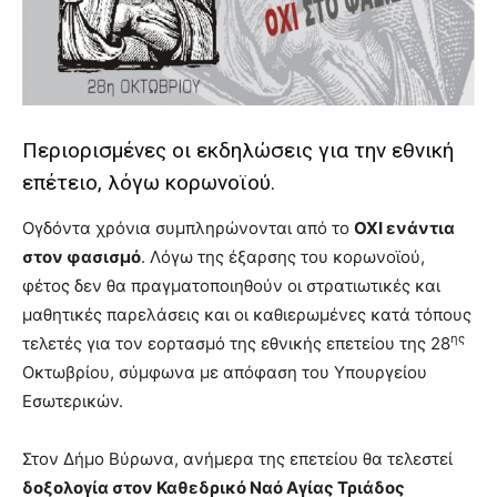
you
the
meaning
of
pain.
pornhun
Περιορισμένες οι εκδηλώσεις για την εθνική
hd
porn
επέτειο, λόγω κορωνοϊού.
Ογδόντα χρόνια συμπληρώνονται από το
ΟΧΙ ενάντια
στον φασισμό
. Λόγω της έξαρσης του κορωνοϊού,
φέτος δεν θα πραγματοποιηθούν οι στρατιωτικές και
μαθητικές παρελάσεις και οι καθιερωμένες κατά τόπους
ης
τελετές για τον εορτασμό της εθνικής επετείου της 28
Οκτωβρίου, σύμφωνα με απόφαση του Υπουργείου
Εσωτερικών.
Στον Δήμο Βύρωνα, ανήμερα της επετείου θα τελεστεί
δοξολογία στον Καθεδρικό Ναό Αγίας Τριάδος