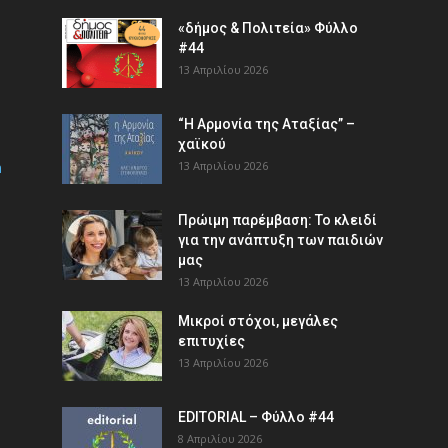
«δήμος & Πολιτεία» Φύλλο
#44
13 Απριλίου 2026
“Η Αρμονία της Αταξίας” –
χαϊκού
m
13 Απριλίου 2026
Πρώιμη παρέμβαση: Το κλειδί
για την ανάπτυξη των παιδιών
µας
13 Απριλίου 2026
Μικροί στόχοι, μεγάλες
επιτυχίες
13 Απριλίου 2026
EDITORIAL – Φύλλο #44
8 Απριλίου 2026