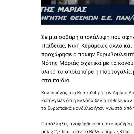
hd
porn
Σε μια σοβαρή αποκάλυψη που αφήν
Παιδείας, Νίκη Κεραμέως αλλά και
προχώρησε ο πρώην Ευρωβουλευτής
Νότης Μαριάς σχετικά με τα κονδύλ
υλικό τα οποία πήρε η Πορτογαλία
στα παιδιά.
Καλεσμένος στο Kontra24 με τον Αιμίλιο Λι
κατήγγειλε ότι η Ελλάδα δεν αιτήθηκε καν
τα Ευρωπαϊκά κονδύλια ήταν γνωστά από τ
Παράλληλα, αναφέρθηκε και στο πρόγραμμα
μόλις 2,7 δισ. όταν το Βέλγιο πήρε 7,8 δισ.