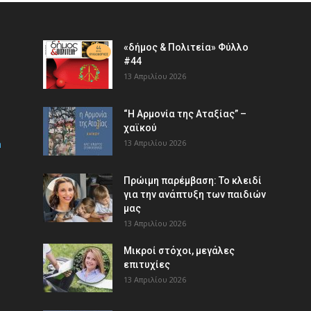
«δήμος & Πολιτεία» Φύλλο
#44
13 Απριλίου 2026
“Η Αρμονία της Αταξίας” –
χαϊκού
m
13 Απριλίου 2026
Πρώιμη παρέμβαση: Το κλειδί
για την ανάπτυξη των παιδιών
µας
13 Απριλίου 2026
Μικροί στόχοι, μεγάλες
επιτυχίες
13 Απριλίου 2026