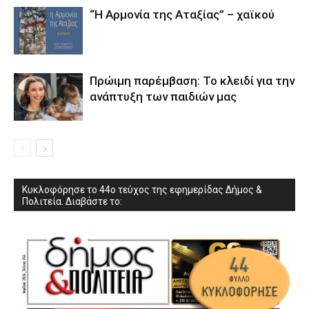
“Η Αρμονία της Αταξίας” – χαϊκού
Πρώιμη παρέμβαση: Το κλειδί για την
ανάπτυξη των παιδιών µας
Κυκλοφόρησε το 44ο τεύχος της εφημερίδας Δήμος &
Πολιτεία. Διαβάστε το: