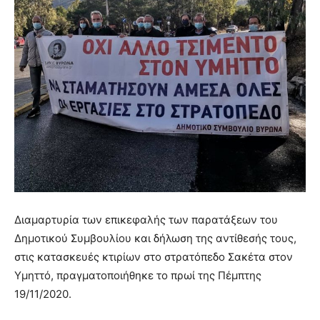
brandi
lyons
teaches
you
the
meaning
of
pain.
pornhun
hd
porn
Διαμαρτυρία των επικεφαλής των παρατάξεων του
Δημοτικού Συμβουλίου και δήλωση της αντίθεσής τους,
στις κατασκευές κτιρίων στο στρατόπεδο Σακέτα στον
Υμηττό, πραγματοποιήθηκε το πρωί της Πέμπτης
19/11/2020.