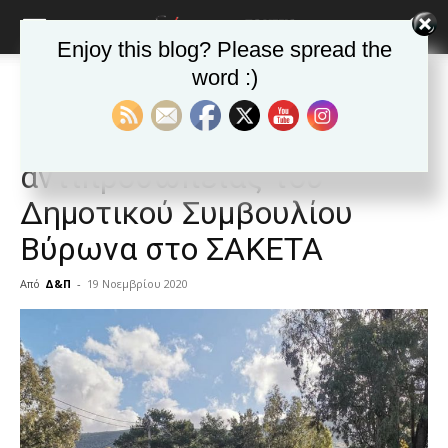
Enjoy this blog? Please spread the
word :)
Αρχική
ΒΥΡΩΝΑΣ
Ανακοινώσεις - Δελτία τύπου
ΒΥΡΩΝΑΣ
Ανακοινώσεις - Δελτία τύπου
Δημοφιλή άρθρα
Διαμαρτυρία
αντιπροσωπείας του
Δημοτικού Συμβουλίου
Βύρωνα στο ΣΑΚΕΤΑ
Από
Δ&Π
-
19 Νοεμβρίου 2020
blonde
lesbians
very
hot
cam
show.
desi
xxx