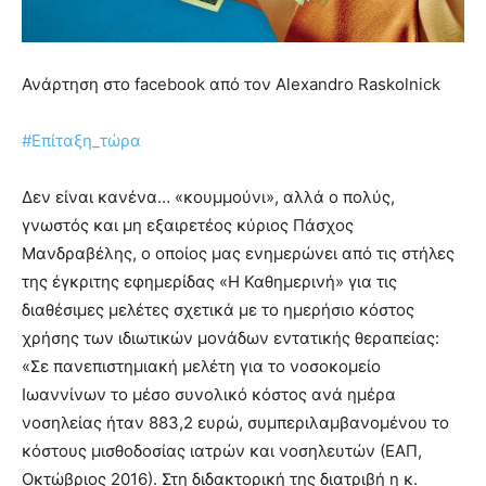
meaning
of
pain.
Ανάρτηση στο facebook από τον Alexandro Raskolnick
pornhun
hd
porn
#Επίταξη_τώρα
Δεν είναι κανένα… «κουμμούνι», αλλά ο πολύς,
γνωστός και μη εξαιρετέος κύριος Πάσχος
Μανδραβέλης, ο οποίος μας ενημερώνει από τις στήλες
της έγκριτης εφημερίδας «Η Καθημερινή» για τις
διαθέσιμες μελέτες σχετικά με το ημερήσιο κόστος
χρήσης των ιδιωτικών μονάδων εντατικής θεραπείας:
«Σε πανεπιστημιακή μελέτη για το νοσοκομείο
Ιωαννίνων το μέσο συνολικό κόστος ανά ημέρα
νοσηλείας ήταν 883,2 ευρώ, συμπεριλαμβανομένου το
κόστους μισθοδοσίας ιατρών και νοσηλευτών (ΕΑΠ,
Οκτώβριος 2016). Στη διδακτορική της διατριβή η κ.