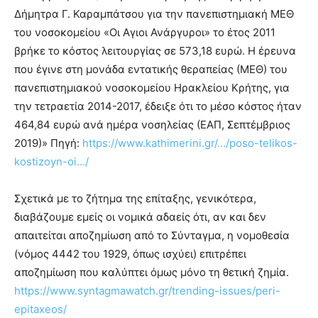
Δήμητρα Γ. Καραμπάτσου για την πανεπιστημιακή ΜΕΘ
του νοσοκομείου «Οι Αγιοι Ανάργυροι» το έτος 2011
βρήκε το κόστος λειτουργίας σε 573,18 ευρώ. Η έρευνα
που έγινε στη μονάδα εντατικής θεραπείας (ΜΕΘ) του
πανεπιστημιακού νοσοκομείου Ηρακλείου Κρήτης, για
την τετραετία 2014-2017, έδειξε ότι το μέσο κόστος ήταν
464,84 ευρώ ανά ημέρα νοσηλείας (ΕΑΠ, Σεπτέμβριος
2019)» Πηγή:
https://www.kathimerini.gr/…/poso-telikos-
kostizoyn-oi…/
Σχετικά με το ζήτημα της επίταξης, γενικότερα,
διαβάζουμε εμείς οι νομικά αδαείς ότι, αν και δεν
απαιτείται αποζημίωση από το Σύνταγμα, η νομοθεσία
(νόμος 4442 του 1929, όπως ισχύει) επιτρέπει
αποζημίωση που καλύπτει όμως μόνο τη θετική ζημία.
https://www.syntagmawatch.gr/trending-issues/peri-
epitaxeos/