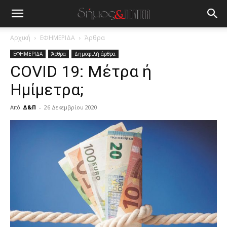
Αρχική
ΕΦΗΜΕΡΙΔΑ
Άρθρα
ΕΦΗΜΕΡΙΔΑ
Άρθρα
Δημοφιλή άρθρα
COVID 19: Μέτρα ή
Ημίμετρα;
Από
Δ&Π
-
26 Δεκεμβρίου 2020
blonde
lesbians
very
hot
cam
show.
desi
xxx
brandi
lyons
teaches