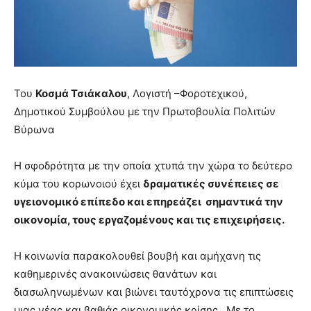
you
the
meaning
of
pain.
pornhun
Του
Κοσµά Τσιάκαλου
, Λογιστή –Φοροτεχικού,
hd
porn
Δηµοτικού Συµβούλου µε την Πρωτοβουλία Πολιτών
Βύρωνα
Η σφοδρότητα με την οποία χτυπά την χώρα το δεύτερο
κύμα του κορωνοιού έχει
δραματικές συνέπειες σε
υγειονομικό επίπεδο και επηρεάζει σημαντικά την
οικονομία, τους εργαζομένους και τις επιχειρήσεις.
Η κοινωνία παρακολουθεί βουβή και αμήχανη τις
καθημερινές ανακοινώσεις θανάτων και
διασωληνωμένων και βιώνει ταυτόχρονα τις επιπτώσεις
μιας νέας και βαθιάς οικονομικής κρίσης . Με το