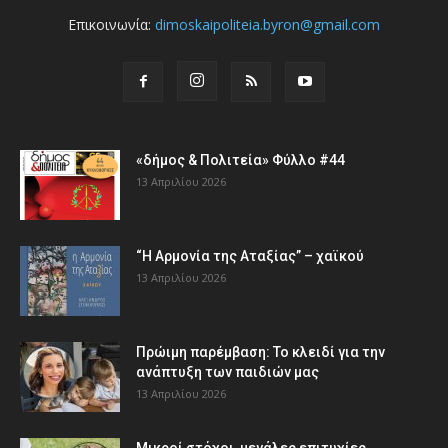
Επικοινωνία:
dimoskaipoliteia.byron@gmail.com
«δήμος & Πολιτεία» Φύλλο #44
13 Απριλίου 2026
“Η Αρμονία της Αταξίας” – χαϊκού
13 Απριλίου 2026
Πρώιμη παρέμβαση: Το κλειδί για την
ανάπτυξη των παιδιών µας
13 Απριλίου 2026
Μικροί στόχοι, μεγάλες επιτυχίες