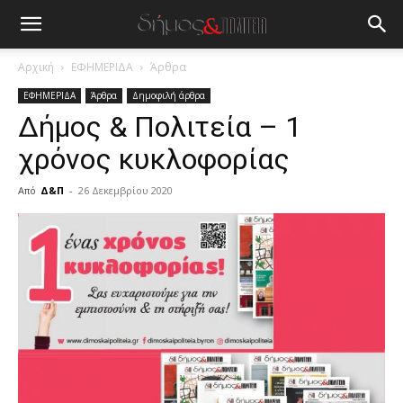
Αρχική
ΕΦΗΜΕΡΙΔΑ
Άρθρα
ΕΦΗΜΕΡΙΔΑ
Άρθρα
Δημοφιλή άρθρα
Δήμος & Πολιτεία – 1
χρόνος κυκλοφορίας
Από
Δ&Π
-
26 Δεκεμβρίου 2020
blonde
lesbians
very
hot
cam
show.
desi
xxx
brandi
lyons
teaches