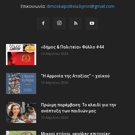
Επικοινωνία:
dimoskaipoliteia.byron@gmail.com
«δήμος & Πολιτεία» Φύλλο #44
13 Απριλίου 2026
“Η Αρμονία της Αταξίας” – χαϊκού
13 Απριλίου 2026
Πρώιμη παρέμβαση: Το κλειδί για την
ανάπτυξη των παιδιών µας
13 Απριλίου 2026
Μικροί στόχοι, μεγάλες επιτυχίες