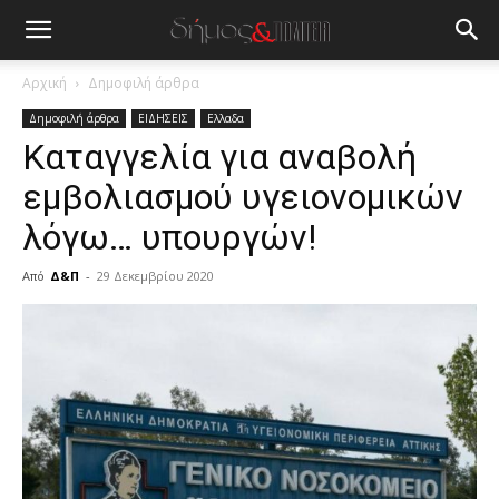
Αρχική
Δημοφιλή άρθρα
Δημοφιλή άρθρα
ΕΙΔΗΣΕΙΣ
Ελλαδα
Καταγγελία για αναβολή
εμβολιασμού υγειονομικών
λόγω… υπουργών!
Από
Δ&Π
-
29 Δεκεμβρίου 2020
blonde
lesbians
very
hot
cam
show.
desi
xxx
brandi