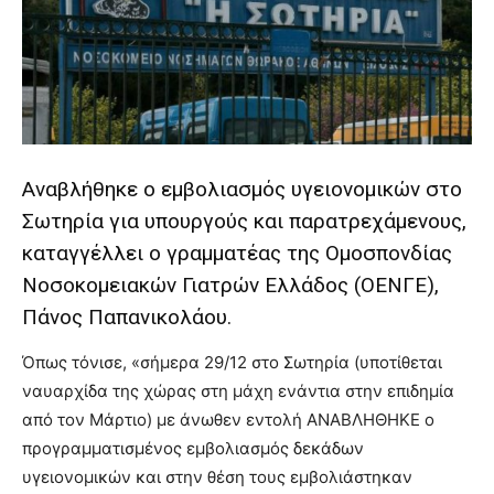
lyons
teaches
you
the
meaning
of
pain.
pornhun
Αναβλήθηκε ο εμβολιασμός υγειονομικών στο
hd
porn
Σωτηρία για υπουργούς και παρατρεχάμενους,
καταγγέλλει ο γραμματέας της Ομοσπονδίας
Νοσοκομειακών Γιατρών Ελλάδος (ΟΕΝΓΕ),
Πάνος Παπανικολάου.
Όπως τόνισε, «σήμερα 29/12 στο Σωτηρία (υποτίθεται
ναυαρχίδα της χώρας στη μάχη ενάντια στην επιδημία
από τον Μάρτιο) με άνωθεν εντολή ΑΝΑΒΛΗΘΗΚΕ ο
προγραμματισμένος εμβολιασμός δεκάδων
υγειονομικών και στην θέση τους εμβολιάστηκαν