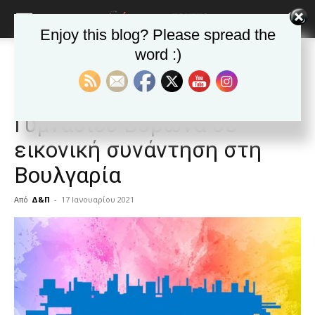
Enjoy this blog? Please spread the
word :)
Αρχική
Δημοφιλή άρθρα
Δημοφιλή άρθρα
ΒΥΡΩΝΑΣ
Τα νέα της Πόλης
Erasmus+: Συμμετοχή 1ου
Γυμνάσιου Βύρωνα σε
εικονική συνάντηση στη
Βουλγαρία
Από
Δ&Π
-
17 Ιανουαρίου 2021
blonde
lesbians
very
hot
cam
show.
desi
xxx