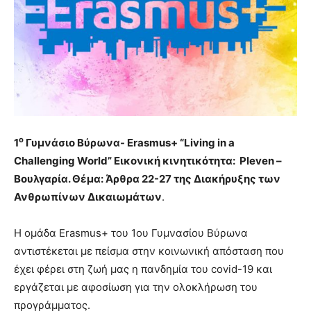
brandi
lyons
teaches
you
the
meaning
of
pain.
pornhun
ο
1
Γυμνάσιο Βύρωνα- Erasmus+ “Living in a
hd
porn
Challenging World” Εικονική κινητικότητα: Pleven –
Βουλγαρία. Θέμα: Άρθρα 22-27 της Διακήρυξης των
Ανθρωπίνων Δικαιωμάτων
.
Η ομάδα Erasmus+ του 1ου Γυμνασίου Βύρωνα
αντιστέκεται με πείσμα στην κοινωνική απόσταση που
έχει φέρει στη ζωή μας η πανδημία του covid-19 και
εργάζεται με αφοσίωση για την ολοκλήρωση του
προγράμματος.