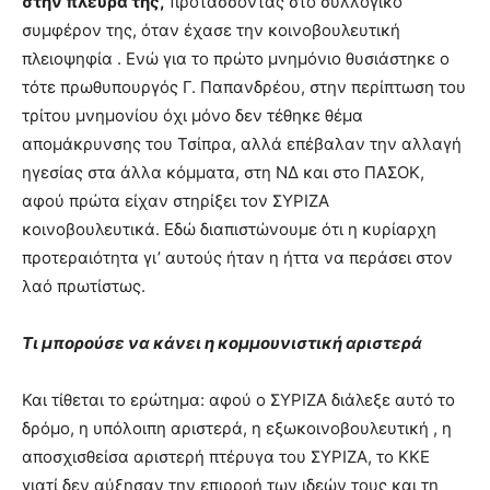
στην πλευρά της,
προτάσσοντας στο συλλογικό
συμφέρον της, όταν έχασε την κοινοβουλευτική
πλειοψηφία . Ενώ για το πρώτο μνημόνιο θυσιάστηκε ο
τότε πρωθυπουργός Γ. Παπανδρέου, στην περίπτωση του
τρίτου μνημονίου όχι μόνο δεν τέθηκε θέμα
απομάκρυνσης του Τσίπρα, αλλά επέβαλαν την αλλαγή
ηγεσίας στα άλλα κόμματα, στη ΝΔ και στο ΠΑΣΟΚ,
αφού πρώτα είχαν στηρίξει τον ΣΥΡΙΖΑ
κοινοβουλευτικά. Εδώ διαπιστώνουμε ότι η κυρίαρχη
προτεραιότητα γι’ αυτούς ήταν η ήττα να περάσει στον
λαό πρωτίστως.
Τι μπορούσε να κάνει η κομμουνιστική αριστερά
Και τίθεται το ερώτημα: αφού ο ΣΥΡΙΖΑ διάλεξε αυτό το
δρόμο, η υπόλοιπη αριστερά, η εξωκοινοβουλευτική , η
αποσχισθείσα αριστερή πτέρυγα του ΣΥΡΙΖΑ, το ΚΚΕ
γιατί δεν αύξησαν την επιρροή των ιδεών τους και τη