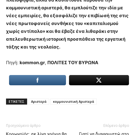
κομμουνιστική αριστερά, θα εμπλούτιζε την ιδία με
νέες εμπειρίες, θα εξασφάλιζε την επιβίωσή της στις
νέες πρωτοφανείς συνθήκες του «καπιταλισμού
χωρίς αντίπαλο» και θα έβαζε ένα λιθαράκι στην
απελευθερωτική ιστορική προσπάθεια της εργατική
τάξης και της νεολαίας.
Πηγή:
kommon.gr
,
ΠΟΛΙΤΕΣ ΤΟΥ ΒΥΡΩΝΑ
ΕΤΙΚΕΤΕΣ
Αριστερά
κομμουνιστική Αριστερά
Προηγούμενο άρθρο
Επόμενο άρθρο
Κορωνοϊός: σε λίγα χρόνια θα
Γιατί να διαφημιστώ στο