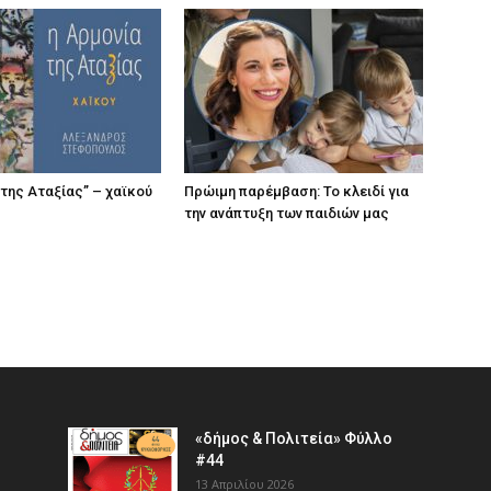
 της Αταξίας” – χαϊκού
Πρώιμη παρέμβαση: Το κλειδί για
την ανάπτυξη των παιδιών µας
«δήμος & Πολιτεία» Φύλλο
#44
13 Απριλίου 2026