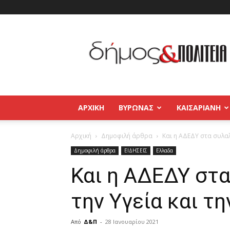
Δήμος
και
Πολιτεία
Βύρωνας
–
Καισαριανή
–
ΑΡΧΙΚΉ
ΒΥΡΩΝΑΣ
ΚΑΙΣΑΡΙΑΝΗ
Παγκράτι
Αρχική
Δημοφιλή άρθρα
Και η ΑΔΕΔΥ στα συλαλλ
Δημοφιλή άρθρα
ΕΙΔΗΣΕΙΣ
Ελλαδα
Και η ΑΔΕΔΥ στα
την Υγεία και τη
Από
Δ&Π
-
28 Ιανουαρίου 2021