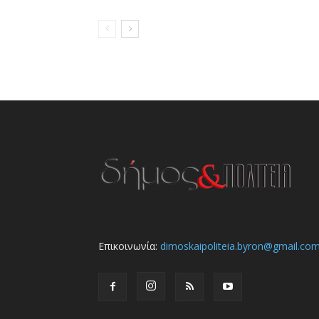
Επικοινωνία:
dimoskaipoliteia.byron@gmail.co