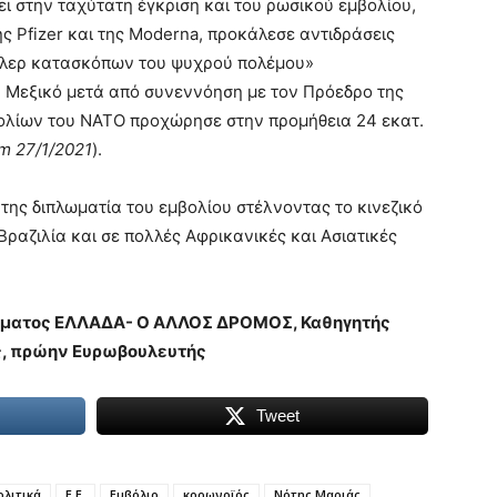
ι στην ταχύτατη έγκριση και του ρωσικού εμβολίου,
ς Pfizer και της Moderna, προκάλεσε αντιδράσεις
ρίλερ κατασκόπων του ψυχρού πολέμου»
υ Μεξικό μετά από συνεννόηση με τον Πρόεδρο της
βολίων του ΝΑΤΟ προχώρησε στην προμήθεια 24 εκατ.
m 27/1/2021
).
 της διπλωματία του εμβολίου στέλνοντας το κινεζικό
Βραζιλία και σε πολλές Αφρικανικές και Ασιατικές
μματος ΕΛΛΑΔΑ- Ο ΑΛΛΟΣ ΔΡΟΜΟΣ, Καθηγητής
ς, πρώην Ευρωβουλευτής
Tweet
λιτικά
Ε.Ε.
Εμβόλιο
κορωνοϊός
Νότης Μαριάς