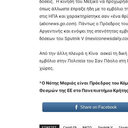
δόσεις. H κίνηση του Μεξικό να προχωρήσε
όπως άλλωστε έπραξε ήδη με το εμβόλιο τη
στις ΗΠΑ και χαρακτηρίστηκε σαν «ένα θ
(
abcnews.go.com
). Πάντως ο Πρόεδρος το
Αργεντινής και ενόψει της στενότητας εμ
δόσεων του Sputnik V (
mexiconewsdaily.co
Από την άλλη πλευρά η Κίνα ασκεί τη δική
εμβόλιο στην Πολιτεία του Σαν Πάολο στη 
χώρες.
*
Ο Νότης Μαριάς είναι
Πρόεδρος του Κό
Θεσμών της ΕΕ στο Πανεπιστήμιο Κρήτη
Share on Facebook
ΕΤΙΚΕΤΕΣ
Covid-19
NATO
Sputnik V
Γεωπο