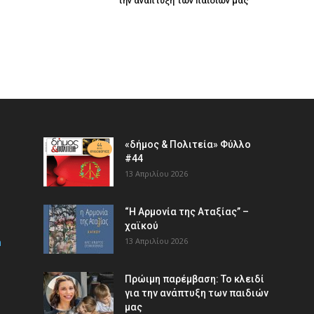
την ανάπτυξη των παιδιών µας
«δήμος & Πολιτεία» Φύλλο
#44
13 Απριλίου 2026
“Η Αρμονία της Αταξίας” –
χαϊκού
m
13 Απριλίου 2026
Πρώιμη παρέμβαση: Το κλειδί
για την ανάπτυξη των παιδιών
µας