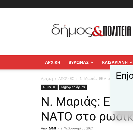
Δήμος
και
Πολιτεία
Βύρωνας
–
Καισαριανή
–
ΑΡΧΙΚΉ
ΒΥΡΩΝΑΣ
ΚΑΙΣΑΡΙΑΝΗ
Παγκράτι
Enjo
Αρχική
ΑΠΟΨΕΙΣ
Ν. Μαριάς: ΕΕ-Από τα εμβόλια
ΑΠΟΨΕΙΣ
Δημοφιλή άρθρα
Ν. Μαριάς: ΕΕ-Α
ΝΑΤΟ στο ρωσικ
Από
Δ&Π
-
9 Φεβρουαρίου 2021