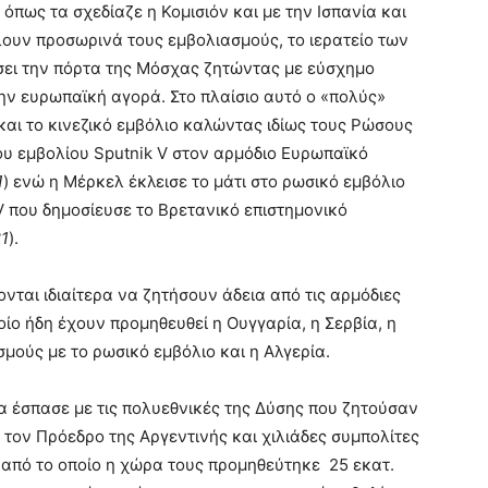
πως τα σχεδίαζε η Κομισιόν και με την Ισπανία και
ουν προσωρινά τους εμβολιασμούς, το ιερατείο των
ει την πόρτα της Μόσχας ζητώντας με εύσχημο
ην ευρωπαϊκή αγορά. Στο πλαίσιο αυτό ο «πολύς»
και το κινεζικό εμβόλιο καλώντας ιδίως τους Ρώσους
ου εμβολίου Sputnik V στον αρμόδιο Ευρωπαϊκό
1
) ενώ η Μέρκελ έκλεισε το μάτι στο ρωσικό εμβόλιο
k V που δημοσίευσε το Βρετανικό επιστημονικό
21
).
ονται ιδιαίτερα να ζητήσουν άδεια από τις αρμόδιες
οίο ήδη έχουν προμηθευθεί η Ουγγαρία, η Σερβία, η
σμούς με το ρωσικό εμβόλιο και η Αλγερία.
τα έσπασε με τις πολυεθνικές της Δύσης που ζητούσαν
ε τον Πρόεδρο της Αργεντινής και χιλιάδες συμπολίτες
 από το οποίο η χώρα τους προμηθεύτηκε 25 εκατ.