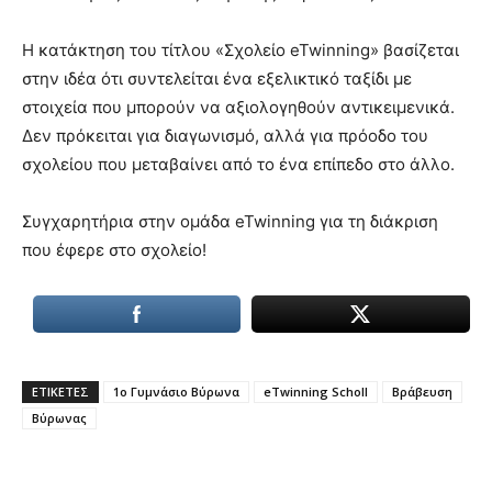
lyons
teaches
Η κατάκτηση του τίτλου «Σχολείο eTwinning» βασίζεται
you
the
στην ιδέα ότι συντελείται ένα εξελικτικό ταξίδι με
meaning
στοιχεία που μπορούν να αξιολογηθούν αντικειμενικά.
of
Δεν πρόκειται για διαγωνισμό, αλλά για πρόοδο του
pain.
σχολείου που μεταβαίνει από το ένα επίπεδο στο άλλο.
pornhun
hd
porn
Συγχαρητήρια στην ομάδα eTwinning για τη διάκριση
που έφερε στο σχολείο!
ΕΤΙΚΕΤΕΣ
1ο Γυμνάσιο Βύρωνα
eTwinning Scholl
Βράβευση
Βύρωνας