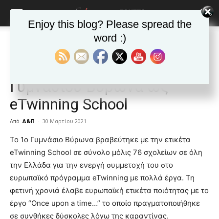
Enjoy this blog? Please spread the
word :)
Αρχική
Δημοφιλή άρθρα
Δημοφιλή άρθρα
ΒΥΡΩΝΑΣ
Τα νέα της Πόλης
Βράβευση του 1ου
Γυμνασίου Βύρωνα ως
eTwinning School
Από
Δ&Π
-
30 Μαρτίου 2021
blonde
Το 1ο Γυμνάσιο Βύρωνα βραβεύτηκε με την ετικέτα
lesbians
eTwinning School σε σύνολο μόλις 76 σχολείων σε όλη
very
την Ελλάδα για την ενεργή συμμετοχή του στο
hot
ευρωπαϊκό πρόγραμμα eTwinning με πολλά έργα. Τη
cam
show.
φετινή χρονιά έλαβε ευρωπαϊκή ετικέτα ποιότητας με το
desi
xxx
έργο “Once upon a time…” το οποίο πραγματοποιήθηκε
brandi
σε συνθήκες δύσκολες λόγω της καραντίνας.