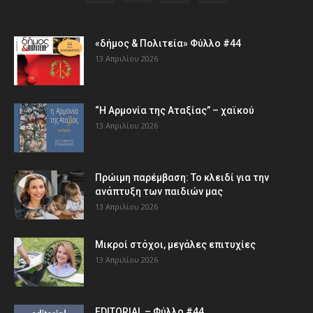
«δήμος & Πολιτεία» Φύλλο #44
13 Απριλίου 2026
“Η Αρμονία της Αταξίας” – χαϊκού
13 Απριλίου 2026
Πρώιμη παρέμβαση: Το κλειδί για την
ανάπτυξη των παιδιών µας
13 Απριλίου 2026
Μικροί στόχοι, μεγάλες επιτυχίες
13 Απριλίου 2026
EDITORIAL – Φύλλο #44