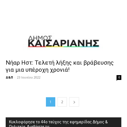
Νήαρ Ηστ: Τελετή λήξης και βράβευσης
για μια υπέροχη χρονιά!
Δ&Π
-
23 Ιουνίου 2022
0
1
2
Κυκλοφόρησε το 44ο τεύχος της εφημερίδας Δήμος &
Πολιτεία. Διαβάστε το: