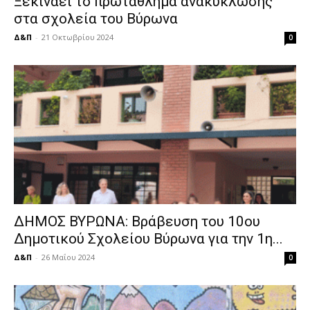
Ξεκινάει το πρωτάθλημα ανακύκλωσης
στα σχολεία του Βύρωνα
Δ&Π
-
21 Οκτωβρίου 2024
0
ΔΗΜΟΣ ΒΥΡΩΝΑ: Βράβευση του 10ου
Δημοτικού Σχολείου Βύρωνα για την 1η...
Δ&Π
-
26 Μαΐου 2024
0