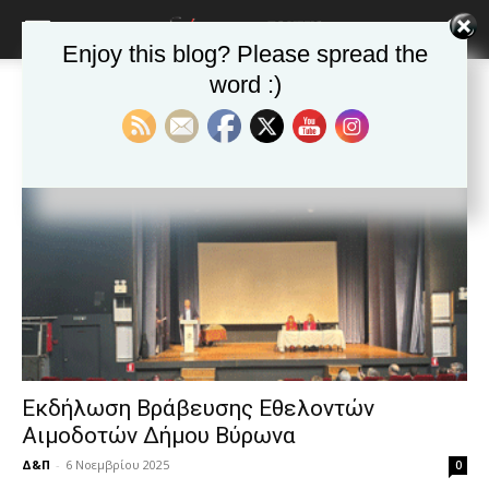
blonde
lesbians
Enjoy this blog? Please spread the
very
hot
word :)
Αρχική
Ετικέτες
Βράβευση
cam
Ετικέτα: Βράβευση
show.
desi
xxx
brandi
lyons
teaches
you
the
meaning
of
pain.
pornhun
hd
porn
Εκδήλωση Βράβευσης Εθελοντών
Αιμοδοτών Δήμου Βύρωνα
Δ&Π
-
6 Νοεμβρίου 2025
0