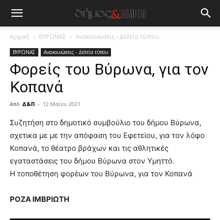
Αρχική
ΒΥΡΩΝΑΣ
Ανακοινώσεις - Δελτία τύπου
ΒΥΡΩΝΑΣ
Ανακοινώσεις - Δελτία τύπου
Φορείς του Βύρωνα, για τον
Κοπανά
Από
Δ&Π
-
12 Μαΐου 2021
blonde
Συζητήση στο δημοτικό συμβούλιο του δήμου Βύρωνα,
lesbians
σχετικα με με την απόφαση του Εφετείου, για τον λόφο
very
Κοπανά, το θέατρο βράχων και τις αθλητικές
hot
εγαταστάσεις του δήμου Βύρωνα στον Υμηττό.
cam
show.
Η τοποθέτηση φορέων του Βύρωνα, για τον Κοπανά
desi
xxx
brandi
ΡΟΖΑ ΙΜΒΡΙΩΤΗ
lyons
teaches