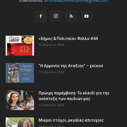
Επικοινωνία:
dimoskaipoliteia.byron@gmail.com
«δήμος & Πολιτεία» Φύλλο #44
13 Απριλίου 2026
“Η Αρμονία της Αταξίας” – χαϊκού
13 Απριλίου 2026
Πρώιμη παρέμβαση: Το κλειδί για την
ανάπτυξη των παιδιών µας
13 Απριλίου 2026
Μικροί στόχοι, μεγάλες επιτυχίες
13 Απριλίου 2026