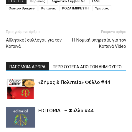
ΕΤΙΚΕΤΕΣ
Βύρωνας
Δημοτικό Συμβούλιο
ΕΛΜΕ
Θέατρο Βράχων
Κοπανάς
ΡΟΖΑ ΙΜΒΡΙΩΤΗ
Υμηττός
Προηγούμενο άρθρο
Επόμενο άρθρο
Αθλητικοί σύλλογοι, για τον
Η Νομική υπηρεσία, για τον
Κοπανά
Κοπανά Video
ΠΑΡΟΜΟΙΑ ΑΡΘΡΑ
ΠΕΡΙΣΣΟΤΕΡΑ ΑΠΟ ΤΟΝ ΔΗΜΙΟΥΡΓΟ
«δήμος & Πολιτεία» Φύλλο #44
EDITORIAL – Φύλλο #44