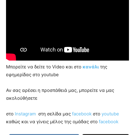
you
the
meaning
of
pain.
pornhun
hd
porn
Μπορείτε να δείτε το Video και στο
κανάλι
της
εφημερίδας στο youtube
Αν σας αρέσει η προσπάθειά μας, μπορείτε να μας
ακολούθήσετε
στο
Instagram
στη σελίδα μας
facebook
στο
youtube
καθώς και να γίνεις μέλος της ομάδας στο
facebook