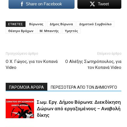
Share on Facebook
Tweet
ΕΤΙΚΕΤΕΣ
Βύρωνας
Δήμος Βύρωνα
Δημοτικό Συμβούλιο
Θέατρο Βράχων
Μ. Μπαντής
Υμηττός
Προηγούμενο άρθρο
Επόμενο άρθρο
Ο Χ. Γώγος, για τον Κοπανά
Ο Αλέξης Σωτηρόπουλος, για
Video
τον Κοπανά Video
ΠΑΡΟΜΟΙΑ ΑΡΘΡΑ
ΠΕΡΙΣΣΟΤΕΡΑ ΑΠΟ ΤΟΝ ΔΗΜΙΟΥΡΓΟ
Σωμ. Εργ. Δήμου Βύρωνα: Διεκδίκηση
Δώρων από εργαζομένους – Αναβολή
δίκης