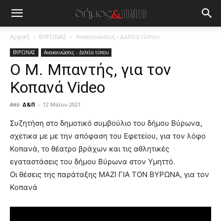
Αρχική
ΒΥΡΩΝΑΣ
Ανακοινώσεις - Δελτία τύπου
ΒΥΡΩΝΑΣ
Ανακοινώσεις - Δελτία τύπου
Ο Μ. Μπαντής, για τον
Κοπανά Video
Από
Δ&Π
-
12 Μαΐου 2021
blonde
Συζητήση στο δημοτικό συμβούλιο του δήμου Βύρωνα,
lesbians
σχετικα με με την απόφαση του Εφετείου, για τον λόφο
very
Κοπανά, το θέατρο βράχων και τις αθλητικές
hot
εγαταστάσεις του δήμου Βύρωνα στον Υμηττό.
cam
show.
Οι θέσεις της παράταξης ΜΑΖΙ ΓΙΑ ΤΟΝ ΒΥΡΩΝΑ, για τον
desi
xxx
Κοπανά
brandi
lyons
teaches