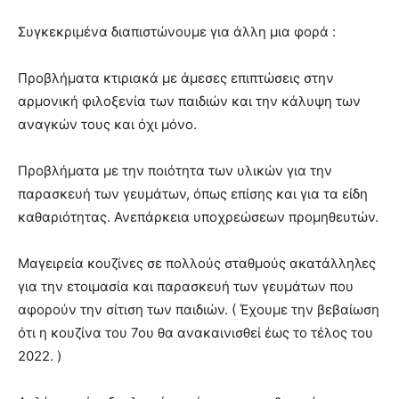
you
the
Συγκεκριμένα διαπιστώνουμε για άλλη μια φορά :
meaning
of
Προβλήματα κτιριακά με άμεσες επιπτώσεις στην
pain.
αρμονική φιλοξενία των παιδιών και την κάλυψη των
pornhun
hd
αναγκών τους και όχι μόνο.
porn
Προβλήματα με την ποιότητα των υλικών για την
παρασκευή των γευμάτων, όπως επίσης και για τα είδη
καθαριότητας. Ανεπάρκεια υποχρεώσεων προμηθευτών.
Μαγειρεία κουζίνες σε πολλούς σταθμούς ακατάλληλες
για την ετοιμασία και παρασκευή των γευμάτων που
αφορούν την σίτιση των παιδιών. ( Έχουμε την βεβαίωση
ότι η κουζίνα του 7ου θα ανακαινισθεί έως το τέλος του
2022. )