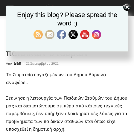
Enjoy this blog? Please spread the
word :)
Αρχική
ΒΥΡΩΝΑΣ
Ανακοινώσεις - Δελτία τύπου
ΒΥΡΩΝΑΣ
Ανακοινώσεις - Δελτία τύπου
Δημοφιλή άρθρα
Τα προβλήματα των
παιδικών σταθμών
Από
Δ&Π
-
22 Σεπτεμβρίου 2022
blonde
Το Σωματείο εργαζομένων του Δήμου Βύρωνα
lesbians
αναφέρει:
very
hot
Ξεκίνησε η λειτουργία των Παιδικών Σταθμών του Δήμου
cam
show.
μας και διαπιστώνουμε ότι πέρα από κάποιες τεχνικές
desi
xxx
παρεμβάσεις, δεν υπήρξαν ολοκληρωτικές λύσεις για τα
brandi
προβλήματα των παιδικών σταθμών έτσι όπως είχε
lyons
υποσχεθεί η δημοτική αρχή.
teaches