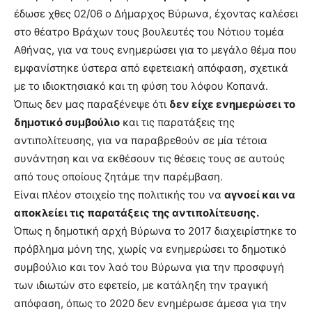
lyons
έδωσε χθες 02/06 ο Δήμαρχος Βύρωνα, έχοντας καλέσει
teaches
στο θέατρο Βράχων τους βουλευτές του Νότιου τομέα
you
the
Αθήνας, για να τους ενημερώσει για το μεγάλο θέμα που
meaning
εμφανίστηκε ύστερα από εφετειακή απόφαση, σχετικά
of
με το ιδιοκτησιακό και τη φύση του λόφου Κοπανά.
pain.
Όπως δεν μας παραξένεψε ότι
δεν είχε ενημερώσει το
pornhun
hd
δημοτικό συμβούλιο
και τις παρατάξεις της
porn
αντιπολίτευσης, για να παραβρεθούν σε μία τέτοια
συνάντηση και να εκθέσουν τις θέσεις τους σε αυτούς
από τους οποίους ζητάμε την παρέμβαση.
Είναι πλέον στοιχείο της πολιτικής του να
αγνοεί και να
αποκλείει τις παρατάξεις της αντιπολίτευσης.
Όπως η δημοτική αρχή Βύρωνα το 2017 διαχειρίστηκε το
πρόβλημα μόνη της, χωρίς να ενημερώσει το δημοτικό
συμβούλιο και τον λαό του Βύρωνα για την προσφυγή
των ιδιωτών στο εφετείο, με κατάληξη την τραγική
απόφαση, όπως το 2020 δεν ενημέρωσε άμεσα για την