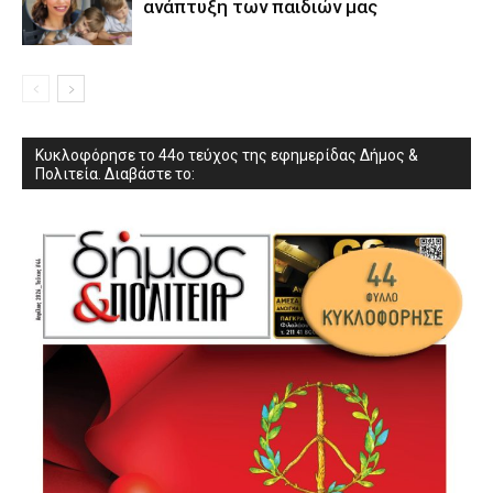
ανάπτυξη των παιδιών µας
Κυκλοφόρησε το 44ο τεύχος της εφημερίδας Δήμος &
Πολιτεία. Διαβάστε το: