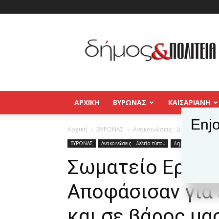
Δήμος
και
Πολιτεία
Βύρωνας
–
Καισαριανή
–
ΑΡΧΙΚΉ
ΒΥΡΩΝΑΣ
ΚΑΙΣΑΡΙΑΝΗ
Παγκράτι
Enjo
Αρχική
ΒΥΡΩΝΑΣ
Ανακοινώσεις - Δελτία τύπου
ΒΥΡΩΝΑΣ
Ανακοινώσεις - Δελτία τύπου
Δημοφιλή άρθρα
Σωματείο Εργαζ
Αποφάσισαν για 
και σε βάρος μας