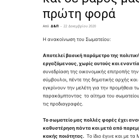
πρώτη φορά
Από
Δ&Π
-
22 Δεκεμβρίου 2020
blonde
Η ανακοίνωση του Σωματείου:
lesbians
very
Αποτελεί βασική παράμετρο της πολιτική
hot
cam
εργαζόμενους, χωρίς αυτούς και εναντίο
show.
desi
συνεδρίαση της οικονομικής επιτροπής τη
xxx
σύμβουλοι, πέντε της δημοτικής αρχής κα
brandi
εγκρίνουν την μελέτη για την προμήθεια τω
lyons
παρακάμπτοντας το αίτημα του σωματείου 
teaches
you
τις προδιαγραφές.
the
meaning
Το σωματείο μας πολλές φορές έχει ανα
of
καθυστέρηση πάντα και μετά από παρεμβ
pain.
pornhun
κακής ποιότητας.
Το ίδιο έγινε και με τα