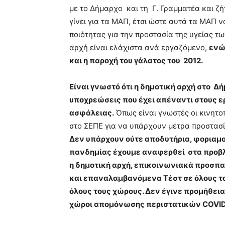
hd
με το Δήμαρχο και τη Γ. Γραμματέα και ζή
porn
γίνει για τα ΜΑΠ, έτσι ώστε αυτά τα ΜΑΠ ν
ποιότητας για την προστασία της υγείας 
αρχή είναι ελάχιστα ανά εργαζόμενο,
ενώ
και η παροχή του γάλατος του 2012.
Είναι γνωστό ότι η δημοτική αρχή στο 
υποχρεώσεις που έχει απέναντι στους ερ
ασφάλειας.
Όπως είναι γνωστές οι κινητοπ
στο ΣΕΠΕ για να υπάρχουν μέτρα προστασί
Δεν υπάρχουν ούτε αποδυτήρια, φοριαμοί
πανδημίας έχουμε αναφερθεί στα προβλή
η δημοτική αρχή, επικοινωνιακά προσπα
και επαναλαμβανόμενα Τέστ σε όλους τ
όλους τους χώρους. Δεν έγινε προμήθει
χώροι απομόνωσης περιστατικών
COVI