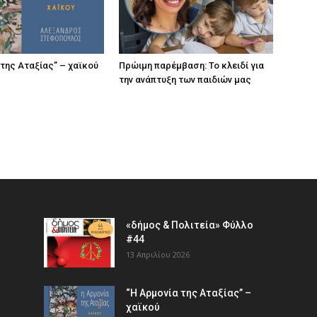
 της Αταξίας” – χαϊκού
Πρώιμη παρέμβαση: Το κλειδί για
την ανάπτυξη των παιδιών µας
«δήμος & Πολιτεία» Φύλλο
#44
13 Απριλίου 2026
“Η Αρμονία της Αταξίας” –
χαϊκού