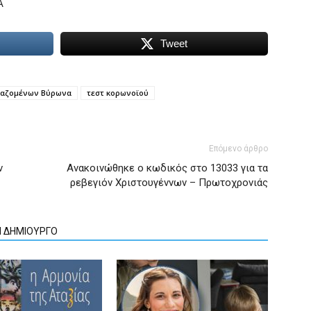
Α
Tweet
γαζομένων Βύρωνα
τεστ κορωνοϊού
Επόμενο άρθρο
ν
Ανακοινώθηκε ο κωδικός στο 13033 για τα
ρεβεγιόν Χριστουγέννων – Πρωτοχρονιάς
Ν ΔΗΜΙΟΥΡΓΟ