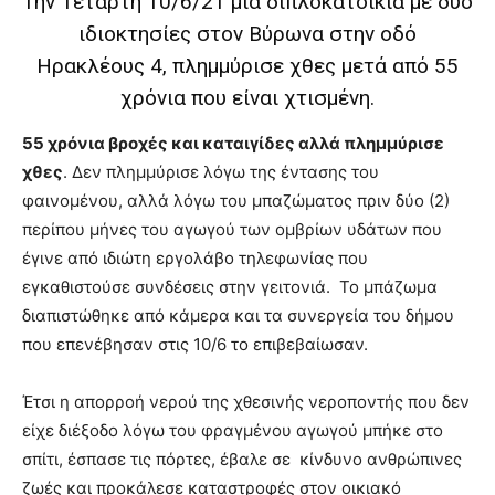
Την Τετάρτη 10/6/21 μια διπλοκατοικία με δύο
show.
desi
ιδιοκτησίες στον Βύρωνα στην οδό
xxx
brandi
Ηρακλέους 4, πλημμύρισε χθες μετά από 55
lyons
χρόνια που είναι χτισμένη.
teaches
you
55 χρόνια βροχές και καταιγίδες αλλά πλημμύρισε
the
χθες
. Δεν πλημμύρισε λόγω της έντασης του
meaning
of
φαινομένου, αλλά λόγω του μπαζώματος πριν δύο (2)
pain.
περίπου μήνες του αγωγού των ομβρίων υδάτων που
pornhun
έγινε από ιδιώτη εργολάβο τηλεφωνίας που
hd
εγκαθιστούσε συνδέσεις στην γειτονιά. Το μπάζωμα
porn
διαπιστώθηκε από κάμερα και τα συνεργεία του δήμου
που επενέβησαν στις 10/6 το επιβεβαίωσαν.
Έτσι η απορροή νερού της χθεσινής νεροποντής που δεν
είχε διέξοδο λόγω του φραγμένου αγωγού μπήκε στο
σπίτι, έσπασε τις πόρτες, έβαλε σε κίνδυνο ανθρώπινες
ζωές και προκάλεσε καταστροφές στον οικιακό