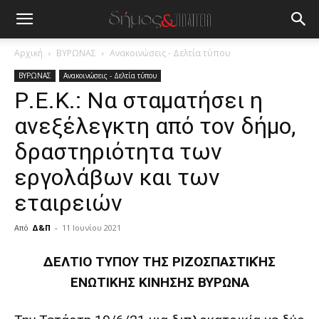
Αρχική
ΒΥΡΩΝΑΣ
Ανακοινώσεις - Δελτία τύπου
ΒΥΡΩΝΑΣ
Ανακοινώσεις - Δελτία τύπου
Ρ.Ε.Κ.: Να σταματήσει η
ανεξέλεγκτη από τον δήμο,
δραστηριότητα των
εργολάβων και των
εταιρειών
Από
Δ&Π
-
11 Ιουνίου 2021
blonde
ΔΕΛΤΙΟ ΤΥΠΟΥ ΤΗΣ ΡΙΖΟΣΠΑΣΤΙΚΉΣ
lesbians
ΕΝΩΤΙΚΗΣ ΚΙΝΗΣΗΣ ΒΥΡΩΝΑ
very
hot
cam