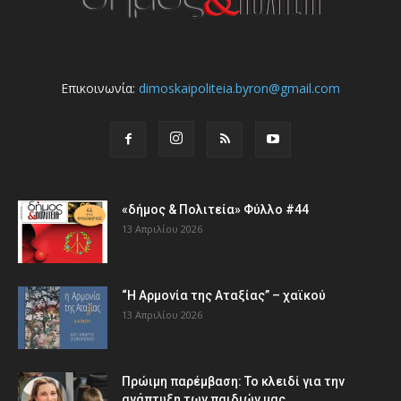
Επικοινωνία:
dimoskaipoliteia.byron@gmail.com
«δήμος & Πολιτεία» Φύλλο #44
13 Απριλίου 2026
“Η Αρμονία της Αταξίας” – χαϊκού
13 Απριλίου 2026
Πρώιμη παρέμβαση: Το κλειδί για την
ανάπτυξη των παιδιών µας