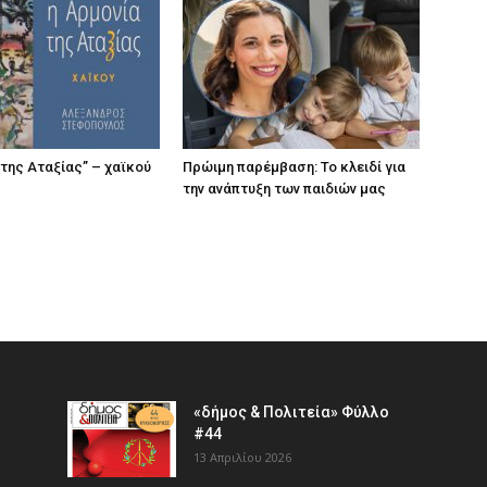
 της Αταξίας” – χαϊκού
Πρώιμη παρέμβαση: Το κλειδί για
την ανάπτυξη των παιδιών µας
«δήμος & Πολιτεία» Φύλλο
#44
13 Απριλίου 2026