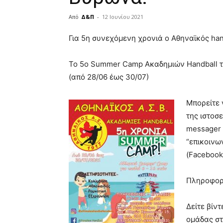
Από
Δ&Π
-
12 Ιουνίου 2021
blonde
Για 5η συνεχόμενη χρονιά ο Αθηναϊκός han
lesbians
very
Το 5o Summer Camp Ακαδημιών Handball τ
hot
cam
(από 28/06 έως 30/07)
show.
desi
xxx
Μπορείτε 
brandi
της ιστοσ
lyons
messager 
teaches
you
“επικοινω
the
(Facebook
meaning
of
Πληροφορί
pain.
pornhun
hd
Δείτε βίν
porn
ομάδας στ