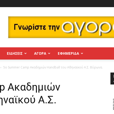
ΕΙΔΗΣΕΙΣ
ΑΓΟΡΑ
ΕΦΗΜΕΡΊΔΑ
5o Summer Camp Ακαδημιών Handball του Αθηναϊκού Α.Σ. Βύρωνα.
p Ακαδημιών
ηναϊκού Α.Σ.