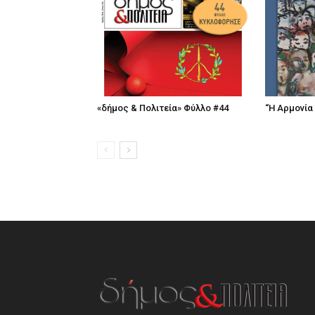
«δήμος & Πολιτεία» Φύλλο #44
“Η Αρμονία