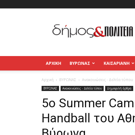
Δήμος
και
Πολιτεία
Βύρωνας
–
Καισαριανή
–
ΑΡΧΙΚΉ
ΒΥΡΩΝΑΣ
ΚΑΙΣΑΡΙΑΝΗ
Παγκράτι
Αρχική
ΒΥΡΩΝΑΣ
Ανακοινώσεις - Δελτία τύπου
ΒΥΡΩΝΑΣ
Ανακοινώσεις - Δελτία τύπου
Δημοφιλή άρθρα
5o Summer Cam
Handball του Αθ
Βύρωνα.