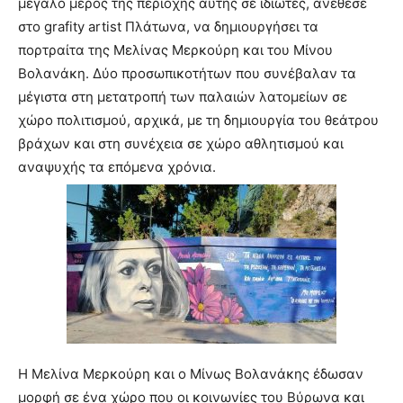
μεγάλο μέρος της περιοχής αυτής σε ιδιώτες, ανέθεσε
brandi
στο grafity artist Πλάτωνα, να δημιουργήσει τα
lyons
πορτραίτα της Μελίνας Μερκούρη και του Μίνου
teaches
Βολανάκη. Δύο προσωπικοτήτων που συνέβαλαν τα
you
the
μέγιστα στη μετατροπή των παλαιών λατομείων σε
meaning
χώρο πολιτισμού, αρχικά, με τη δημιουργία του θεάτρου
of
βράχων και στη συνέχεια σε χώρο αθλητισμού και
pain.
αναψυχής τα επόμενα χρόνια.
pornhun
hd
porn
Η Μελίνα Μερκούρη και ο Μίνως Βολανάκης έδωσαν
μορφή σε ένα χώρο που οι κοινωνίες του Βύρωνα και