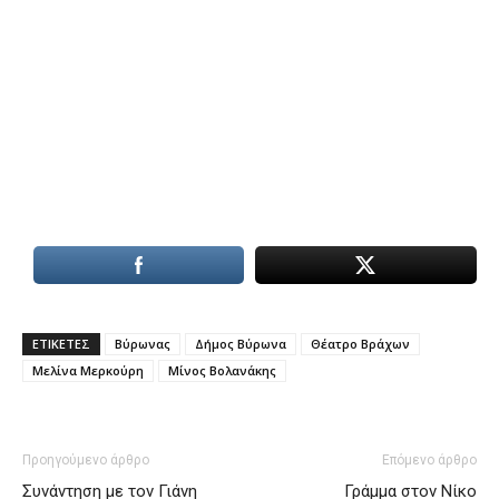
ΕΤΙΚΕΤΕΣ
Βύρωνας
Δήμος Βύρωνα
Θέατρο Βράχων
Μελίνα Μερκούρη
Μίνος Βολανάκης
Προηγούμενο άρθρο
Επόμενο άρθρο
Συνάντηση με τον Γιάνη
Γράμμα στον Νίκο