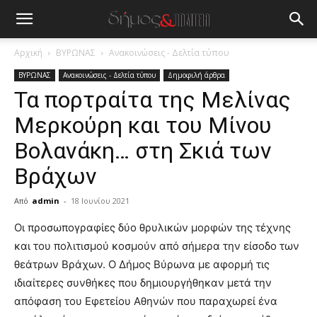
Αρχική
ΒΥΡΩΝΑΣ
Ανακοινώσεις - Δελτία τύπου
ΒΥΡΩΝΑΣ
Ανακοινώσεις - Δελτία τύπου
Δημοφιλή άρθρα
Τα πορτραίτα της Μελίνας
Μερκούρη και του Μίνου
Βολανάκη… στη Σκιά των
Βράχων
Από
admin
-
18 Ιουνίου 2021
blonde
Οι προσωπογραφίες δύο θρυλικών μορφών της τέχνης
lesbians
και του πολιτισμού κοσμούν από σήμερα την είσοδο των
very
θεάτρων Βράχων. Ο Δήμος Βύρωνα με αφορμή τις
hot
ιδιαίτερες συνθήκες που δημιουργήθηκαν μετά την
cam
show.
απόφαση του Εφετείου Αθηνών που παραχωρεί ένα
desi
xxx