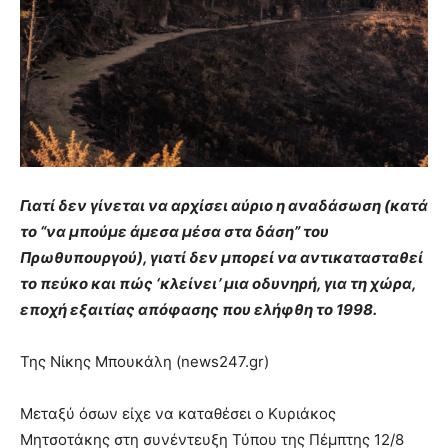
brandi
lyons
teaches
you
the
meaning
of
pain.
pornhun
Γιατί δεν γίνεται να αρχίσει αύριο η αναδάσωση (κατά
hd
porn
το “να μπούμε άμεσα μέσα στα δάση” του
Πρωθυπουργού), γιατί δεν μπορεί να αντικατασταθεί
το πεύκο και πώς ‘κλείνει’ μια οδυνηρή, για τη χώρα,
εποχή εξαιτίας απόφασης που ελήφθη το 1998.
Της Νίκης Μπουκάλη (news247.gr)
Μεταξύ όσων είχε να καταθέσει ο Κυριάκος
Μητσοτάκης στη συνέντευξη Τύπου της Πέμπτης 12/8