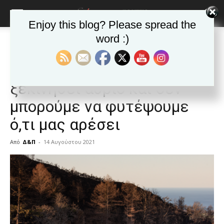
Enjoy this blog? Please spread the
word :)
Αρχική
Δημοφιλή άρθρα
Δημοφιλή άρθρα
ΕΙΔΗΣΕΙΣ
Ελλαδα
Αναδάσωση: Δεν μπορεί να
ξεκινήσει αύριο και δεν
μπορούμε να φυτέψουμε
ό,τι μας αρέσει
Από
Δ&Π
-
14 Αυγούστου 2021
blonde
lesbians
very
hot
cam
show.
desi
xxx