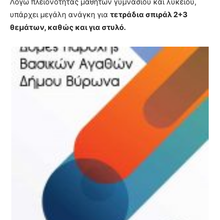
Λόγω πλειονότητας μαθητών γυμνασίου και λυκείου,
brandi
υπάρχει μεγάλη ανάγκη για
τετράδια σπιράλ 2+3
lyons
θεμάτων, καθώς και για στυλό.
teaches
you
the
meaning
of
pain.
pornhun
hd
porn