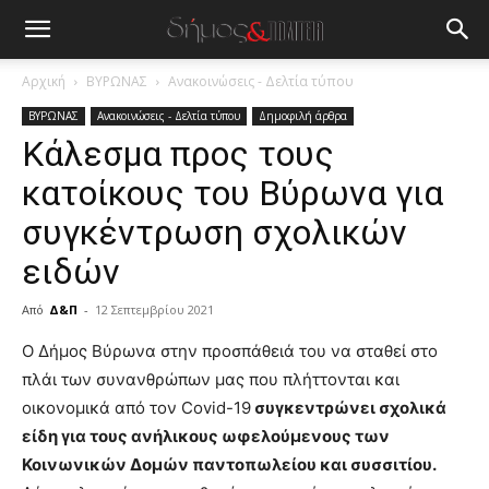
Αρχική
ΒΥΡΩΝΑΣ
Ανακοινώσεις - Δελτία τύπου
ΒΥΡΩΝΑΣ
Ανακοινώσεις - Δελτία τύπου
Δημοφιλή άρθρα
Κάλεσμα προς τους
κατοίκους του Βύρωνα για
συγκέντρωση σχολικών
ειδών
Από
Δ&Π
-
12 Σεπτεμβρίου 2021
blonde
Ο Δήμος Βύρωνα στην προσπάθειά του να σταθεί στο
lesbians
πλάι των συνανθρώπων μας που πλήττονται και
very
οικονομικά από τον Covid-19
συγκεντρώνει σχολικά
hot
είδη για τους ανήλικους ωφελούμενους των
cam
show.
Κοινωνικών Δομών παντοπωλείου και συσσιτίου.
desi
xxx