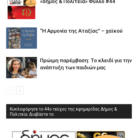
«δήμος & Πολιτεία» Φύλλο #44
“Η Αρμονία της Αταξίας” – χαϊκού
Πρώιμη παρέμβαση: Το κλειδί για την
ανάπτυξη των παιδιών µας
Κυκλοφόρησε το 44ο τεύχος της εφημερίδας Δήμος &
Πολιτεία. Διαβάστε το: