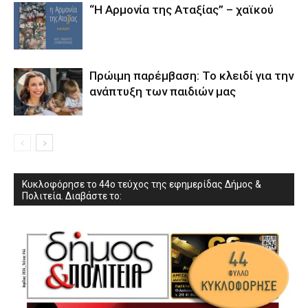
“Η Αρμονία της Αταξίας” – χαϊκού
Πρώιμη παρέμβαση: Το κλειδί για την
ανάπτυξη των παιδιών µας
Κυκλοφόρησε το 44ο τεύχος της εφημερίδας Δήμος &
Πολιτεία. Διαβάστε το: