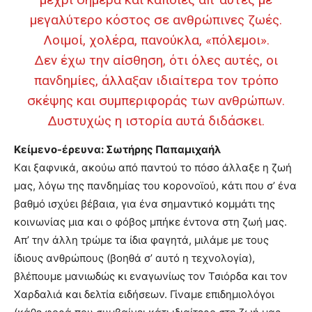
brandi
μεγαλύτερο κόστος σε ανθρώπινες ζωές.
lyons
Λοιμοί, χολέρα, πανούκλα, «πόλεμοι».
teaches
you
Δεν έχω την αίσθηση, ότι όλες αυτές, οι
the
πανδημίες, άλλαξαν ιδιαίτερα τον τρόπο
meaning
σκέψης και συμπεριφοράς των ανθρώπων.
of
pain.
Δυστυχώς η ιστορία αυτά διδάσκει.
pornhun
hd
Κείμενο-έρευνα: Σωτήρης Παπαμιχαήλ
porn
Kαι ξαφνικά, ακούω από παντού το πόσο άλλαξε η ζωή
μας, λόγω της πανδημίας του κορονοϊού, κάτι που σ’ ένα
βαθμό ισχύει βέβαια, για ένα σημαντικό κομμάτι της
κοινωνίας μια και ο φόβος μπήκε έντονα στη ζωή μας.
Απ’ την άλλη τρώμε τα ίδια φαγητά, μιλάμε με τους
ίδιους ανθρώπους (βοηθά σ’ αυτό η τεχνολογία),
βλέπουμε μανιωδώς κι εναγωνίως τον Τσιόρδα και τον
Χαρδαλιά και δελτία ειδήσεων. Γίναμε επιδημιολόγοι