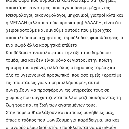
(κάθε φορά που συμβαίνει κάτι ιδιαίτερο στη ζωή μας
αποκτάμε ικανότητες, που αγνοούσαμε μέχρι χτες
(σεισμολόγοι, οικονομολόγοι, μηχανικοί, γιατροί κλπ) και
η ΜΕΓΑΛΗ (αλλά πιστεύω πρόσκαιρη) ΑΛΛΑΓΗ, είναι ότι
χειροκροτούμε και υμνούμε αυτούς που μέχρι χτες
αποκαλούσαμε άχρηστους, τεμπέληδες, φακελάκηδες κι
ένα σωρό άλλα κοσμητικά επίθετα.
Και βέβαια «ανακαλύψαμε» την αξία του δημόσιου
τομέα, μια και δεν είναι μόνο οι γιατροί στην πρώτη
γραμμή του αγώνα, αλλά όλος ο δημόσιος τομέας και
όλο το υγειονομικό προσωπικό, που όσο εμείς «κρατάμε
τις αποστάσεις για να μη κολλήσουμε», αυτοί
συνεχίζουν να προσφέρουν τις υπηρεσίες τους σε
χώρους που συγχωτίζονται πολλοί μαζί ρισκάροντας τη
ζωή τους και τη ζωή των αγαπημένων τους.
Στην πορεία θ’ αλλάξουν και κάποιες συνήθειες μας,
όπως ο τρόπος που ψωνίζουμε για παράδειγμα, μια και
οι αγορές μέσω διαδικτύου προβλέπεται να αυξηθούν