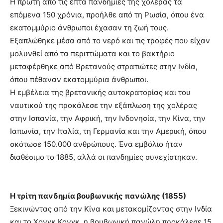
Η πρώτη από τις επτά πανδημίες της χολέρας τα
επόμενα 150 χρόνια, προήλθε από τη Ρωσία, όπου ένα
εκατομμύριο άνθρωποι έχασαν τη ζωή τους.
Εξαπλώθηκε μέσα από το νερό και τις τροφές που είχαν
μολυνθεί από τα περιττώματα και το βακτήριο
μεταφέρθηκε από Βρετανούς στρατιώτες στην Ινδία,
όπου πέθαναν εκατομμύρια άνθρωποι.
Η εμβέλεια της βρετανικής αυτοκρατορίας και του
ναυτικού της προκάλεσε την εξάπλωση της χολέρας
στην Ισπανία, την Αφρική, την Ινδονησία, την Κίνα, την
Ιαπωνία, την Ιταλία, τη Γερμανία και την Αμερική, όπου
σκότωσε 150.000 ανθρώπους. Ένα εμβόλιο ήταν
διαθέσιμο το 1885, αλλά οι πανδημίες συνεχίστηκαν.
Η τρίτη πανδημία βουβωνικής πανώλης (1855)
Ξεκινώντας από την Κίνα και μετακομίζοντας στην Ινδία
και το Χονγκ Κονγκ, η βουβωνική πανώλη προκάλεσε 15