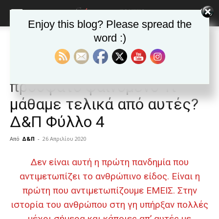
Enjoy this blog? Please spread the
word :)
Αρχική
ΕΦΗΜΕΡΙΔΑ
Άρθρα
ΕΦΗΜΕΡΙΔΑ
Άρθρα
ΠΑΝΔΗΜΙΕΣ: Ένα όχι τόσο
πρόσφατο φαινόμενο Τι
μάθαμε τελικά από αυτές?
Δ&Π Φύλλο 4
Από
Δ&Π
-
26 Απριλίου 2020
blonde
Δεν είναι αυτή η πρώτη πανδημία που
lesbians
αντιμετωπίζει το ανθρώπινο είδος. Είναι η
very
hot
πρώτη που αντιμετωπίζουμε ΕΜΕΙΣ. Στην
cam
ιστορία του ανθρώπου στη γη υπήρξαν πολλές
show.
desi
μέχρι σήμερα και κάποιες απ’ αυτές με
xxx