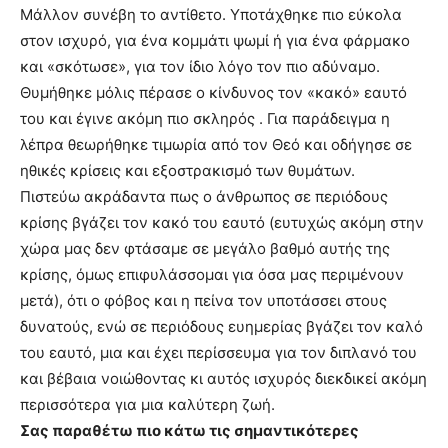
Μάλλον συνέβη το αντίθετο. Υποτάχθηκε πιο εύκολα
στον ισχυρό, για ένα κομμάτι ψωμί ή για ένα φάρμακο
και «σκότωσε», για τον ίδιο λόγο τον πιο αδύναμο.
Θυμήθηκε μόλις πέρασε ο κίνδυνος τον «κακό» εαυτό
του και έγινε ακόμη πιο σκληρός . Για παράδειγμα η
λέπρα θεωρήθηκε τιμωρία από τον Θεό και οδήγησε σε
ηθικές κρίσεις και εξοστρακισμό των θυμάτων.
Πιστεύω ακράδαντα πως ο άνθρωπος σε περιόδους
κρίσης βγάζει τον κακό του εαυτό (ευτυχώς ακόμη στην
χώρα μας δεν φτάσαμε σε μεγάλο βαθμό αυτής της
κρίσης, όμως επιφυλάσσομαι για όσα μας περιμένουν
μετά), ότι ο φόβος και η πείνα τον υποτάσσει στους
δυνατούς, ενώ σε περιόδους ευημερίας βγάζει τον καλό
του εαυτό, μια και έχει περίσσευμα για τον διπλανό του
και βέβαια νοιώθοντας κι αυτός ισχυρός διεκδικεί ακόμη
περισσότερα για μια καλύτερη ζωή.
Σας παραθέτω πιο κάτω τις σημαντικότερες