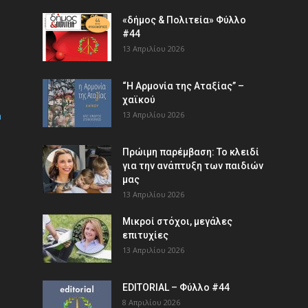
«δήμος & Πολιτεία» Φύλλο
#44
13 Απριλίου 2026
“Η Αρμονία της Αταξίας” –
χαϊκού
m
13 Απριλίου 2026
Πρώιμη παρέμβαση: Το κλειδί
για την ανάπτυξη των παιδιών
µας
13 Απριλίου 2026
Μικροί στόχοι, μεγάλες
επιτυχίες
13 Απριλίου 2026
EDITORIAL – Φύλλο #44
8 Απριλίου 2026