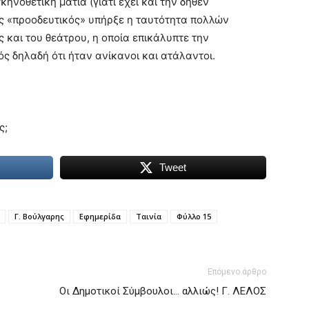
ηνοθετική ματιά (γιατί έχει και την δήθεν
ος «προοδευτικός» υπήρξε η ταυτότητα πολλών
 και του θεάτρου, η οποία επικάλυπτε την
ς δηλαδή ότι ήταν ανίκανοι και ατάλαντοι.
ς;
Tweet
Γ. Βούλγαρης
Εφημερίδα
Ταινία
Φύλλο 15
Επόμενο άρθρο
Οι Δημοτικοί Σύμβουλοι… αλλιώς! Γ. ΛΕΛΟΣ