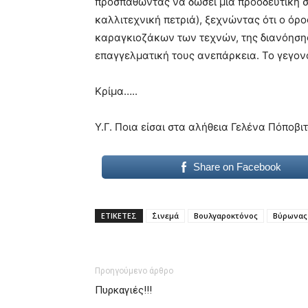
προσπαθώντας να δώσει μια προοδευτική σκ
καλλιτεχνική πετριά), ξεχνώντας ότι ο όρ
καραγκιοζάκων των τεχνών, της διανόησης
επαγγελματική τους ανεπάρκεια. Το γεγονό
Κρίμα…..
Υ.Γ. Ποια είσαι στα αλήθεια Γελένα Πόποβιτ
Share on Facebook
ΕΤΙΚΕΤΕΣ
΄Σινεμά
Βουλγαροκτόνος
Βύρωνας
Προηγούμενο άρθρο
Πυρκαγιές!!!