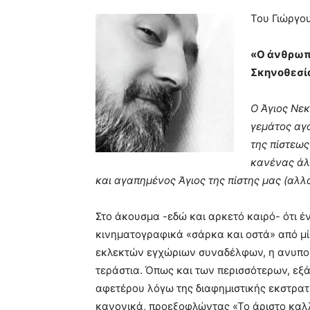
blonde
Του Γιώργο
lesbians
very
«Ο άνθρωπ
hot
cam
Σκηνοθεσία
show.
desi
xxx
Ο Άγιος Νεκ
brandi
γεμάτος αγ
lyons
της πίστεως
teaches
you
κανένας άλ
the
και αγαπημένος Άγιος της πίστης μας (αλλά
meaning
of
Στο άκουσμα -εδώ και αρκετό καιρό- ότι έ
pain.
pornhun
κινηματογραφικά «σάρκα και οστά» από μία
hd
εκλεκτών εγχώριων συναδέλφων, η ανυπομ
porn
τεράστια. Όπως και των περισσότερων, εξά
αφετέρου λόγω της διαφημιστικής εκστρατε
κανονικά, προεξοφλώντας «Το άριστο καλ