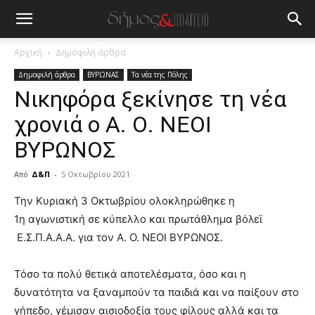
Αρχική
Δημοφιλή άρθρα
Δημοφιλή άρθρα
ΒΥΡΩΝΑΣ
Τα νέα της Πόλης
Νικηφόρα ξεκίνησε τη νέα
χρονιά ο Α. Ο. ΝΕΟΙ
ΒΥΡΩΝΟΣ
Από
Δ&Π
-
5 Οκτωβρίου 2021
blonde
Την Κυριακή 3 Οκτωβρίου ολοκληρώθηκε η
lesbians
1η αγωνιστική σε κύπελλο και πρωτάθλημα βόλεϊ
very
Ε.Σ.Π.Α.Α.Α. για τον Α. Ο. ΝΕΟΙ ΒΥΡΩΝΟΣ.
hot
cam
show.
Τόσο τα πολύ θετικά αποτελέσματα, όσο και η
desi
xxx
δυνατότητα να ξαναμπούν τα παιδιά και να παίξουν στο
brandi
γήπεδο, γέμισαν αισιοδοξία τους φίλους αλλά και τα