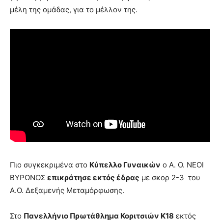
lyons
μέλη της ομάδας, για το μέλλον της.
teaches
you
the
meaning
of
pain.
pornhun
hd
porn
Πιο συγκεκριμένα στο
Κύπελλο Γυναικών
ο Α. Ο. ΝΕΟΙ
ΒΥΡΩΝΟΣ
επικράτησε εκτός έδρας
με σκορ 2-3 του
Α.Ο. Δεξαμενής Μεταμόρφωσης.
Στο
Πανελλήνιο Πρωτάθλημα Κοριτσιών Κ18
εκτός