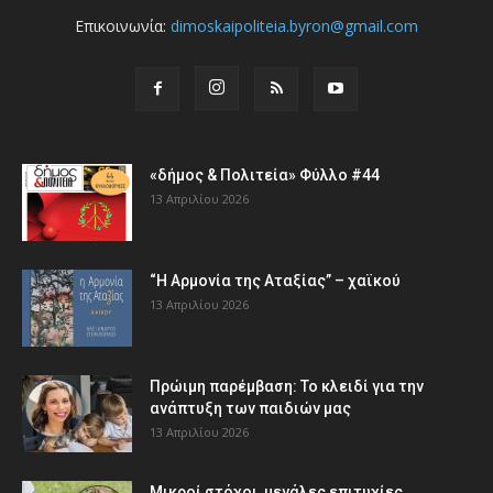
Επικοινωνία:
dimoskaipoliteia.byron@gmail.com
«δήμος & Πολιτεία» Φύλλο #44
13 Απριλίου 2026
“Η Αρμονία της Αταξίας” – χαϊκού
13 Απριλίου 2026
Πρώιμη παρέμβαση: Το κλειδί για την
ανάπτυξη των παιδιών µας
13 Απριλίου 2026
Μικροί στόχοι, μεγάλες επιτυχίες