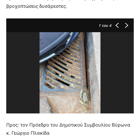
lyons
βροχοπτώσεις δυσάρεστες.
teaches
you
the
1
του 4
meaning
of
pain.
pornhun
hd
porn
Προς: τον Πρόεδρο του Δημοτικού Συμβουλίου Βύρωνα
κ. Γεώργιο Πλακίδα