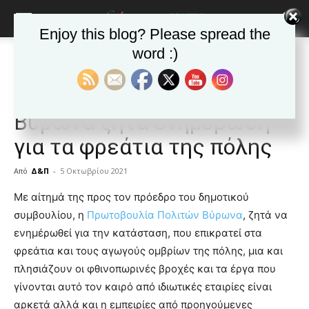
Enjoy this blog? Please spread the
word :)
Αρχική
ΒΥΡΩΝΑΣ
Ανακοινώσεις - Δελτία τύπου
ΒΥΡΩΝΑΣ
Ανακοινώσεις - Δελτία τύπου
Δημοφιλή άρθρα
Η Πρωτοβουλία Πολιτών
Βύρωνα ζητά ενημέρωση
για τα φρεάτια της πόλης
Από
Δ&Π
-
5 Οκτωβρίου 2021
blonde
Με αίτημά της προς τον πρόεδρο του δημοτικού
lesbians
συμβουλίου, η
Πρωτοβουλία Πολιτών Βύρωνα
, ζητά να
very
ενημέρωθεί για την κατάσταση, που επικρατεί στα
hot
φρεάτια και τους αγωγούς ομβρίων της πόλης, μια και
cam
show.
πλησιάζουν οι φθινοπωρινές βροχές και τα έργα που
desi
xxx
γίνονται αυτό τον καιρό από ιδιωτικές εταιρίες είναι
brandi
αρκετά αλλά και η εμπειρίες από προηγούμενες