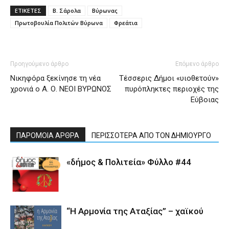
ΕΤΙΚΕΤΕΣ
Β. Σάρολα
Βύρωνας
Πρωτοβουλία Πολιτών Βύρωνα
Φρεάτια
Προηγούμενο άρθρο
Επόμενο άρθρο
Νικηφόρα ξεκίνησε τη νέα
Τέσσερις Δήμοι «υιοθετούν»
χρονιά ο Α. Ο. ΝΕΟΙ ΒΥΡΩΝΟΣ
πυρόπληκτες περιοχές της
Εύβοιας
ΠΑΡΟΜΟΙΑ ΑΡΘΡΑ
ΠΕΡΙΣΣΟΤΕΡΑ ΑΠΟ ΤΟΝ ΔΗΜΙΟΥΡΓΟ
«δήμος & Πολιτεία» Φύλλο #44
“Η Αρμονία της Αταξίας” – χαϊκού