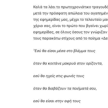
very
Καλά τα λέει το πρωτοχρονιάτικο τραγουδά
hot
cam
μετά την πρόσφατη απώλεια του αγαπημέ
show.
desi
της εφημερίδας μας, μέχρι το τελευταίο μα
xxx
χέρια σας, είναι το πρώτο που βγαίνει χωρ
brandi
εφημερίδας, σε όλους όσους τον γνώριζαν
lyons
τους παρακάτω στίχους από το ποίημα «Δε
teaches
you
the
“
Εσύ θα είσαι μέσα στο βλέμμα τους
meaning
of
όταν θα κοιτάνε μακρυά στον ορίζοντα,
pain.
pornhun
hd
εσύ θα ηχείς στις φωνές τους
porn
όταν θα διαβάζουν τα ποιήματά σου,
εσύ θα είσαι στην αφή τους