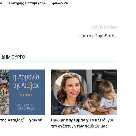
ιά
Σωτήρης Παπαμιχαήλ
φύλλο 24
Επόμενο άρθρο
Για τον PapaSoto…
Ν ΔΗΜΙΟΥΡΓΟ
 της Αταξίας” – χαϊκού
Πρώιμη παρέμβαση: Το κλειδί για
την ανάπτυξη των παιδιών µας