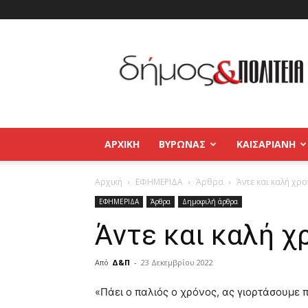
Δήμος
και
Πολιτεία
Βύρωνας
–
Καισαριανή
–
ΑΡΧΙΚΉ
ΒΥΡΩΝΑΣ
ΚΑΙΣΑΡΙΑΝΗ
Παγκράτι
Αρχική
ΕΦΗΜΕΡΙΔΑ
Άρθρα
Άντε και καλή χρο
ΕΦΗΜΕΡΙΔΑ
Άρθρα
Δημοφιλή άρθρα
Άντε και καλή χ
Από
Δ&Π
-
23 Δεκεμβρίου 2022
blonde
«Πάει ο παλιός ο χρόνος, ας γιορτάσουμε 
lesbians