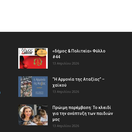
«δήμος & Πολιτεία» Φύλλο
#44
13 Απριλίου 2026
“Η Αρμονία της Αταξίας” –
χαϊκού
m
13 Απριλίου 2026
Πρώιμη παρέμβαση: Το κλειδί
για την ανάπτυξη των παιδιών
µας
13 Απριλίου 2026