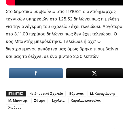
you
the
Στο δημοτικό συμβούλιο στις 11/10/21 ο αντιδήμαρχος
meaning
τεχνικών υπηρεσιών στο 1.25.52 δηλώνει πως η μελέτη
of
για την ανέγερση του σχολείου έχει τελειώσει. Αργότερα
pain.
pornhun
στο 3.11.00 περίπου δηλώνει πως δεν έχει τελειώσει. Ο
hd
κος Μπαντής μπερδεύτηκε. Τελείωσε ή όχι? Ο
porn
διεστραμμένος ρεπόρτερ μας όμως βρήκε τι συμβαίνει
και σας το δείχνει σε ένα βίντεο 2,30 λεπτών.
ΕΤΙΚΕΤΕΣ
4ο Δημοτικό Σχολείο
Βύρωνας
Μ. Καραγιάννης
Μ. Μπαντής
Σάτιρα
Σχολεία
Χαραλαμπόπουλος
Χιούμορ