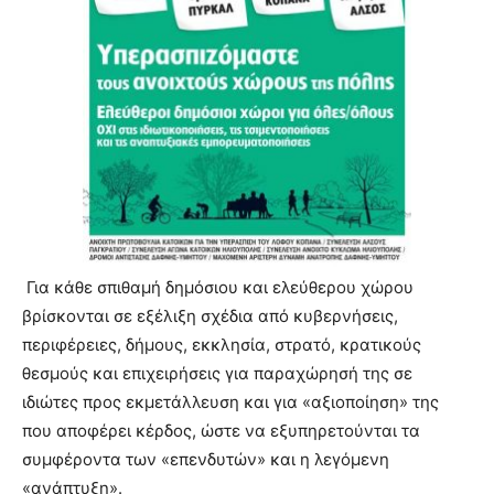
lyons
teaches
you
the
meaning
of
pain.
pornhun
hd
porn
Για κάθε σπιθαμή δημόσιου και ελεύθερου χώρου
βρίσκονται σε εξέλιξη σχέδια από κυβερνήσεις,
περιφέρειες, δήμους, εκκλησία, στρατό, κρατικούς
θεσμούς και επιχειρήσεις για παραχώρησή της σε
ιδιώτες προς εκμετάλλευση και για «αξιοποίηση» της
που αποφέρει κέρδος, ώστε να εξυπηρετούνται τα
συμφέροντα των «επενδυτών» και η λεγόμενη
«ανάπτυξη».