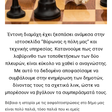
lyons
teaches
you
the
meaning
of
pain.
Έντονη διαμάχη έχει ξεσπάσει ανάμεσα στην
pornhun
ιστοσελίδα “Βύρωνας η πόλη μας” και
hd
porn
τεχνικής υπηρεσίας. Κατανοούμε πως στον
λαβύρινθο των τοποθετήσεων των δύο
πλευρών, είναι εύκολο να χαθεί ο αναγνώστης.
Με αυτό το δεδομένο αποφασίσαμε να
συμβάλουμε στην ενημέρωση των δημοτών,
δίνοντας τους τα σχετικά λινκ, ώστε να
μπορέσουν να βγάλουν τα συμπεράσματά τους.
Βέβαια η ιστορία με τις ασφαλτοστρώσεις στο δήμο μας
είναι πολύ παλιά, τόσο παλιά που κι εμείς