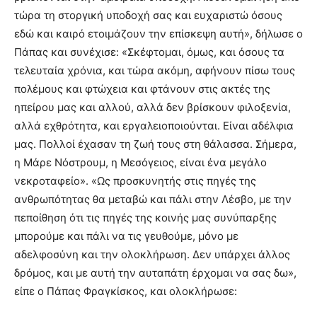
τώρα τη στοργική υποδοχή σας και ευχαριστώ όσους
εδώ και καιρό ετοιμάζουν την επίσκεψη αυτή», δήλωσε ο
Πάπας και συνέχισε: «Σκέφτομαι, όμως, και όσους τα
τελευταία χρόνια, και τώρα ακόμη, αφήνουν πίσω τους
πολέμους και φτώχεια και φτάνουν στις ακτές της
ηπείρου μας και αλλού, αλλά δεν βρίσκουν φιλοξενία,
αλλά εχθρότητα, και εργαλειοποιούνται. Είναι αδέλφια
μας. Πολλοί έχασαν τη ζωή τους στη θάλασσα. Σήμερα,
η Μάρε Νόστρουμ, η Μεσόγειος, είναι ένα μεγάλο
νεκροταφείο». «Ως προσκυνητής στις πηγές της
ανθρωπότητας θα μεταβώ και πάλι στην Λέσβο, με την
πεποίθηση ότι τις πηγές της κοινής μας συνύπαρξης
μπορούμε και πάλι να τις γευθούμε, μόνο με
αδελφοσύνη και την ολοκλήρωση. Δεν υπάρχει άλλος
δρόμος, και με αυτή την αυταπάτη έρχομαι να σας δω»,
είπε ο Πάπας Φραγκίσκος, και ολοκλήρωσε: