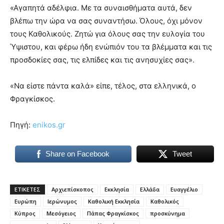
«Αγαπητά αδέλφια. Με τα συναισθήματα αυτά, δεν
βλέπω την ώρα να σας συναντήσω. Όλους, όχι μόνον
τους Καθολικούς. Ζητώ για όλους σας την ευλογία του
Ύψιστου, και φέρω ήδη ενώπιόν του τα βλέμματα και τις
προσδοκίες σας, τις ελπίδες και τις ανησυχίες σας».
«Να είστε πάντα καλά» είπε, τέλος, στα ελληνικά, ο
Φραγκίσκος.
Πηγή:
enikos.gr
Share on Facebook
Tweet
ΕΤΙΚΕΤΕΣ
Αρχιεπίσκοπος
Εκκλησία
Ελλάδα
Ευαγγέλιο
Ευρώπη
Ιερώνυμος
Καθολική Εκκλησία
Καθολικός
Κύπρος
Μεσόγειος
Πάπας Φραγκίσκος
προσκύνημα