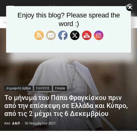
Enjoy this blog? Please spread the
Αρχική
Δημοφιλή άρθρα
word :)
Δημοφιλή άρθρα
ΕΙΔΗΣΕΙΣ
Ελλαδα
Το μήνυμά του Πάπα Φραγκίσκου πριν
από την επίσκεψη σε Ελλάδα και Κύπρο,
από τις 2 μέχρι τις 6 Δεκεμβρίου
Από
Δ&Π
-
30 Νοεμβρίου 2021
blonde