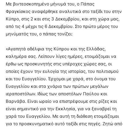
lesbians
Με βιντεοσκοπημένο μήνυμά του, ο Πάπας
very
Φραγκίσκος αναφέρθηκε αναλυτικά στο ταξίδι του στην
hot
Κύπρο, στις 2 και στις 3 Δεκεμβρίου, και στη χώρα μας,
cam
από τις 4 μέχρι τις 6 Δεκεμβρίου. Στο πρώτο μέρος του
show.
desi
xxx
μηνύματός του, ο πάπας τονίζει:
brandi
lyons
«Αγαπητά αδέλφια της Κύπρου και της Ελλάδας,
teaches
καλημέρα σας. Λείπουν λίγες ημέρες, ετοιμάζομαι να
you
έρθω ως προσκυνητής στις υπέροχες χώρες σας, οι
the
meaning
οποίες έχουν την ευλογία της ιστορίας, του πολιτισμού
of
και του Ευαγγελίου. Έρχομαι με χαρά, στο όνομα του
pain.
Ευαγγελίου και στα χνάρια των πρώτων μεγάλων
pornhun
ιεραποστόλων. Ιδίως των αποστόλων Παύλου και
hd
porn
Βαρνάβα. Είναι ωραίο να επιστρέφουμε στις ρίζες και
είναι σημαντικό για την Εκκλησία, για να ξαναβρεί τη
χαρά του Ευαγγελίου. Με αυτή τη διάθεση ετοιμάζομαι
για το προσκυνηματικό αυτό ταξίδι στις πηγές. Ζητώ από