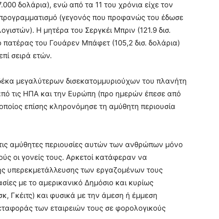
7.000 δολάρια), ενώ από τα 11 του χρόνια είχε τον
 προγραμματισμό (γεγονός που προφανώς του έδωσε
ογιστών). Η μητέρα του Σεργκέι Μπριν (121.9 δισ.
 πατέρας του Γουάρεν Μπάφετ (105,2 δισ. δολάρια)
πί σειρά ετών.
ων δέκα μεγαλύτερων δισεκατομμυριούχων του πλανήτη
πό τις ΗΠΑ και την Ευρώπη (προ ημερών έπεσε από
 οποίος επίσης κληρονόμησε τη αμύθητη περιουσία
ις αμύθητες περιουσίες αυτών των ανθρώπων μόνο
ύς οι γονείς τους. Αρκετοί κατάφεραν να
ης υπερεκμετάλλευσης των εργαζομένων τους
ασίες με το αμερικανικό Δημόσιο και κυρίως
, Γκέιτς) και φυσικά με την άμεση ή έμμεση
ταφοράς των εταιρειών τους σε φορολογικούς