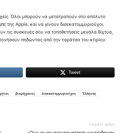
εχείς. Όλοι μπορούν να μετατραπούν στο απόλυτο
πς της Apple, και να γίνουν δισεκατομμυριούχοι.
υν τις συσκευές σου να τοποθετήσεις μεγάλα δίχτυα,
τονήσουν πηδώντας από την ταράτσα του κτιρίου.
Tweet
γητος
βιομήχανος
δισεκατομμυριούχος
Έλληνας
Επόμενο άρθρο
ν
«Πώς να μην αντιμετωπίσετε μια πανδημία»