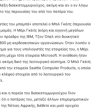
 λέξη δισεκατομμυριούχος, ακόμη και αν ο εν λόγω
λο της περιουσίας του από τον πατέρα του.
τίες του μπαμπά» αποτελεί ο Μπιλ Γκέιτς (περιουσία
ης μαμάς. Η Μέρι Γκέιτς (κόρη και εγγονή μεγάλων
ον πρόεδρο της IBM, Τζον Όπελ στο διοικητικό
1.800 μη κερδοσκοπικών οργανώσεων. Όταν λοιπόν ο
μα για τους υπολογιστές της εταιρείας του, η Μέρι
στη μέχρι τότε εταιρεία Microsoft. Η ανάθεση ήταν
 ακόμη δικό της λειτουργικό σύστημα. O Μπιλ Γκέιτς
πό την εταιρεία Seattle Computer Products, η οποία
ε κλέψει) στοιχεία από το λειτουργικό του
λ.
 και η πορεία του δισεκατομμυριούχου Ίλον
ς ότι ο πατέρας του, μεταξύ άλλων επιχειρηματικών
ης Νότιας Αφρικής, διέθετε και μισό ορυχείο