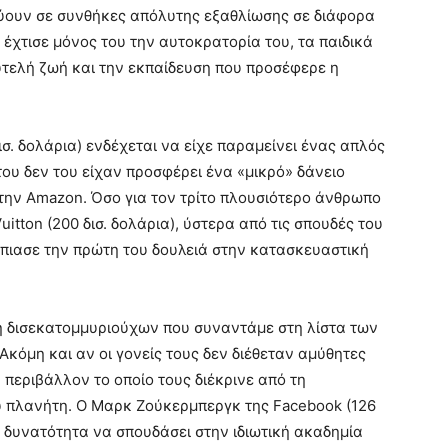
εύουν σε συνθήκες απόλυτης εξαθλίωσης σε διάφορα
ι έχτισε μόνος του την αυτοκρατορία του, τα παιδικά
τελή ζωή και την εκπαίδευση που προσέφερε η
σ. δολάρια) ενδέχεται να είχε παραμείνει ένας απλός
 του δεν του είχαν προσφέρει ένα «μικρό» δάνειο
 την Amazon. Όσο για τον τρίτο πλουσιότερο άνθρωπο
itton (200 δισ. δολάρια), ύστερα από τις σπουδές του
έπιασε την πρώτη του δουλειά στην κατασκευαστική
μη δισεκατομμυριούχων που συναντάμε στη λίστα των
κόμη και αν οι γονείς τους δεν διέθεταν αμύθητες
 περιβάλλον το οποίο τους διέκρινε από τη
υ πλανήτη. Ο Μαρκ Ζούκερμπεργκ της Facebook (126
τη δυνατότητα να σπουδάσει στην ιδιωτική ακαδημία