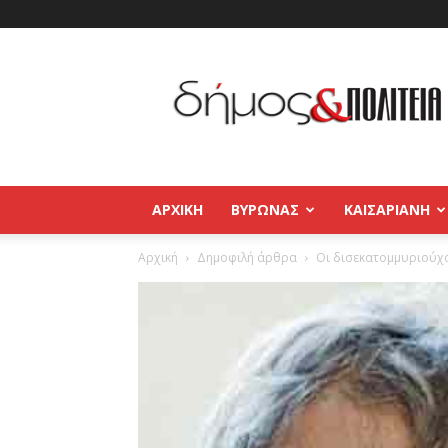
Δήμος
και
Πολιτεία
Βύρωνας
–
Καισαριανή
–
ΑΡΧΙΚΉ
ΒΥΡΩΝΑΣ
ΚΑΙΣΑΡΙΑΝΗ
Παγκράτι
Αρχική
Δημοφιλή άρθρα
Οι δισεκατομμυριούχ