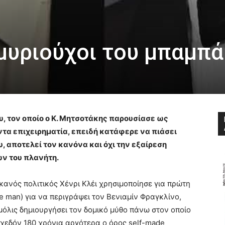
μυριούχοι του μπαμπά
υ, τον οποίο ο Κ. Μητσοτάκης παρουσίασε ως
τα επιχειρηματία, επειδή κατάφερε να πιάσει
, αποτελεί τον κανόνα και όχι την εξαίρεση
ν του πλανήτη.
κανός πολιτικός Χένρι Κλέι χρησιμοποίησε για πρώτη
 man) για να περιγράψει τον Βενιαμίν Φραγκλίνο,
 μόλις δημιουργήσει τον δομικό μύθο πάνω στον οποίο
 Σχεδόν 180 χρόνια αργότερα ο όρος self-made