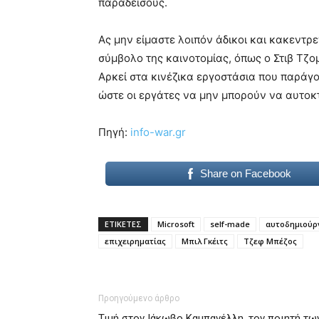
παραδείσους.
Ας μην είμαστε λοιπόν άδικοι και κακεντρ
σύμβολο της καινοτομίας, όπως ο Στιβ Τζομ
Αρκεί στα κινέζικα εργοστάσια που παράγο
ώστε οι εργάτες να μην μπορούν να αυτοκ
Πηγή:
info-war.gr
Share on Facebook
ΕΤΙΚΕΤΕΣ
Microsoft
self-made
αυτοδημιούρ
επιχειρηματίας
Μπιλ Γκέιτς
Τζεφ Μπέζος
Προηγούμενο άρθρο
Τιμή στον Ιάκωβο Καμπανέλλη, τον ποιητή τω