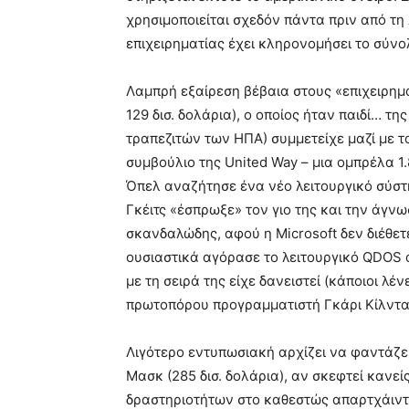
meaning
χρησιμοποιείται σχεδόν πάντα πριν από τη
of
pain.
επιχειρηματίας έχει κληρονομήσει το σύνο
pornhun
hd
Λαμπρή εξαίρεση βέβαια στους «επιχειρημα
porn
129 δισ. δολάρια), ο οποίος ήταν παιδί… τ
τραπεζιτών των ΗΠΑ) συμμετείχε μαζί με τ
συμβούλιο της United Way – μια ομπρέλα 
Όπελ αναζήτησε ένα νέο λειτουργικό σύστη
Γκέιτς «έσπρωξε» τον γιο της και την άγνω
σκανδαλώδης, αφού η Microsoft δεν διέθετε
ουσιαστικά αγόρασε το λειτουργικό QDOS α
με τη σειρά της είχε δανειστεί (κάποιοι λέν
πρωτοπόρου προγραμματιστή Γκάρι Κίλντα
Λιγότερο εντυπωσιακή αρχίζει να φαντάζει
Μασκ (285 δισ. δολάρια), αν σκεφτεί κανεί
δραστηριοτήτων στο καθεστώς απαρτχάιντ τ