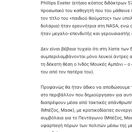
Phillips Exeter (ετήσιο κόστος διδάκτρων 5
προσωπικό του καθηγητή που του μάθαινε
τον τίτλο του «παιδιού θαύματος» των υπολ
δολάρια) ήταν ερευνήτρια στη NASA, ενώ ο
ήταν μεγαλο-επενδυτής και γερουσιαστής ε
Δεν είναι βέβαια τυχαίο ότι στη λίστα τ
συμπεριλαμβάνονται μόνο λευκοί άντρες α
τη δέκατη θέση ο Ινδός Μουκές Αμπάνι – ο
του από τον πατέρα του).
Προφανώς θα ήταν άδικο να αποδώσουμε τ
στο περιβάλλον που δημιούργησαν για αυτο
διαπρέψουν μέσα από τακτικές απάνθρωπ
(Μπέζος, Μασκ), με κρατικοδίαιτες συνεργ
συμβόλαια για το Πεντάγωνο (Μπέζος, Μασκ
υφαρπαγή πόρων των πολιτών μέσω της με