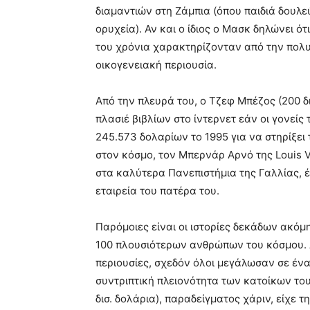
διαμαντιών στη Ζάμπια (όπου παιδιά δουλ
ορυχεία). Αν και ο ίδιος ο Μασκ δηλώνει ότ
του χρόνια χαρακτηρίζονταν από την πολυ
οικογενειακή περιουσία.
Από την πλευρά του, ο Τζεφ Μπέζος (200 δι
πλασιέ βιβλίων στο ίντερνετ εάν οι γονείς
245.573 δολαρίων το 1995 για να στηρίξει
στον κόσμο, τον Μπερνάρ Αρνό της Louis Vu
στα καλύτερα Πανεπιστήμια της Γαλλίας, 
εταιρεία του πατέρα του.
Παρόμοιες είναι οι ιστορίες δεκάδων ακό
100 πλουσιότερων ανθρώπων του κόσμου. Α
περιουσίες, σχεδόν όλοι μεγάλωσαν σε ένα
συντριπτική πλειονότητα των κατοίκων το
δισ. δολάρια), παραδείγματος χάριν, είχε 