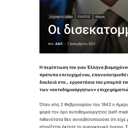
Δημοφιλή άρθρα
ΕΙΔΗΣΕΙΣ
Κόσμος
Οι δισεκατομ
Από
Δ&Π
-
7 Δεκεμβρίου 2021
blonde
lesbians
Η περίπτωση του γιου Έλληνα βιομηχάνο
very
hot
πρότυπο επιτυχημένου, επαναπα­τρισθέν
cam
δουλειά στο… εργοστάσιο του μπαμπά του
show.
desi
των «αυτοδημιούργητων» επιχειρηματιώ
xxx
brandi
Όταν στις 2 Φεβρουαρίου του 1842 ο Αμερι
lyons
teaches
φορά τον όρο αυτοδημιούργητος (self-made
you
πιθανότατα δεν συνειδητοποιούσε ότι είχε
the
στηρίζεται έκτοτε το αμερικανικό όνειρο.