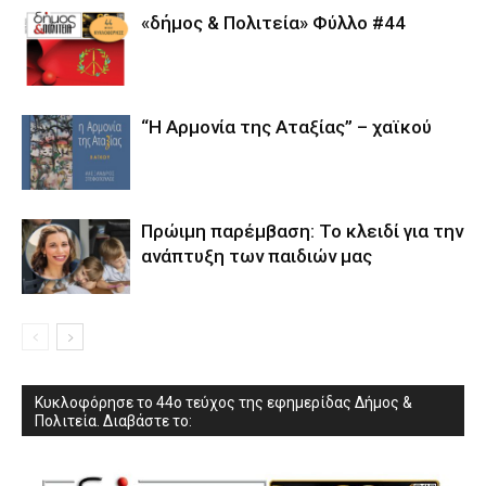
«δήμος & Πολιτεία» Φύλλο #44
“Η Αρμονία της Αταξίας” – χαϊκού
Πρώιμη παρέμβαση: Το κλειδί για την
ανάπτυξη των παιδιών µας
Κυκλοφόρησε το 44ο τεύχος της εφημερίδας Δήμος &
Πολιτεία. Διαβάστε το: