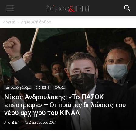
Αρχική
Δημοφιλή άρθρα
Δημοφιλή άρθρα
ΕΙΔΗΣΕΙΣ
Ελλαδα
Νίκος Ανδρουλάκης: «Το ΠΑΣΟΚ
επέστρεψε» – Οι πρώτες δηλώσεις του
νέου αρχηγού του ΚΙΝΑΛ
Από
Δ&Π
-
13 Δεκεμβρίου 2021
blonde