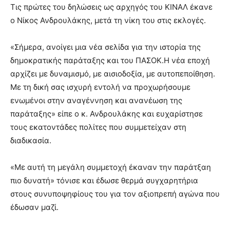
lesbians
Τις πρώτες του δηλώσεις ως αρχηγός του ΚΙΝΑΛ έκανε
very
ο Νίκος Ανδρουλάκης, μετά τη νίκη του στις εκλογές.
hot
cam
«Σήμερα, ανοίγει μια νέα σελίδα για την ιστορία της
show.
desi
xxx
δημοκρατικής παράταξης και του ΠΑΣΟΚ.Η νέα εποχή
brandi
αρχίζει με δυναμισμό, με αισιοδοξία, με αυτοπεποίθηση.
lyons
Με τη δική σας ισχυρή εντολή να προχωρήσουμε
teaches
ενωμένοι στην αναγέννηση και ανανέωση της
you
παράταξης» είπε ο κ. Ανδρουλάκης και ευχαρίστησε
the
meaning
τους εκατοντάδες πολίτες που συμμετείχαν στη
of
διαδικασία.
pain.
pornhun
«Με αυτή τη μεγάλη συμμετοχή έκαναν την παράτξαη
hd
porn
πιο δυνατή» τόνισε και έδωσε θερμά συγχαρητήρια
στους συνυποψηφίους του για τον αξιοπρεπή αγώνα που
έδωσαν μαζί.