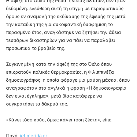
Η άφιξη στο Όσλο της Ρέσα, ηλικίας 58 ετών, δεν ήταν
δεδομένη: ελεύθερη αυτή τη στιγμή με περιοριστικούς
όρους εν αναμονή της εκδίκασης της έφεσής της μετά
την καταδίκη της για συκοφαντική δυσφήμιση το
περασμένο έτος, αναγκάστηκε να ζητήσει την άδεια
τεσσάρων δικαστηρίων για να πάει να παραλάβει
προσωπικά το βραβείο της.
Συγκινημένη κατά την άφιξή της στο Όσλο όπου
επικρατούν πολικές θερμοκρασίες, η Φιλιππινέζα
δημοσιογράφος, η οποία φόραγε μια μαύρη μάσκα, όπου
αναγραφόταν στα αγγλικά η φράση «Η δημοσιογραφία
δεν είναι έγκλημα», μετά βίας κατάφερε να
συγκρατήσει τα δάκρυά της.
«Κάνει τόσο κρύο, όμως κάνει τόση ζέστη», είπε.
Πηγή:
iefimerida.gr