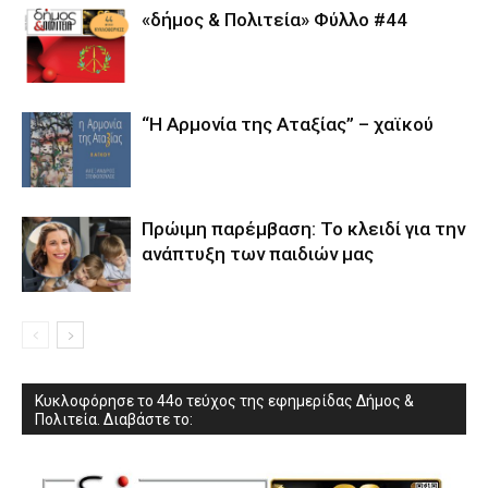
«δήμος & Πολιτεία» Φύλλο #44
“Η Αρμονία της Αταξίας” – χαϊκού
Πρώιμη παρέμβαση: Το κλειδί για την
ανάπτυξη των παιδιών µας
Κυκλοφόρησε το 44ο τεύχος της εφημερίδας Δήμος &
Πολιτεία. Διαβάστε το: