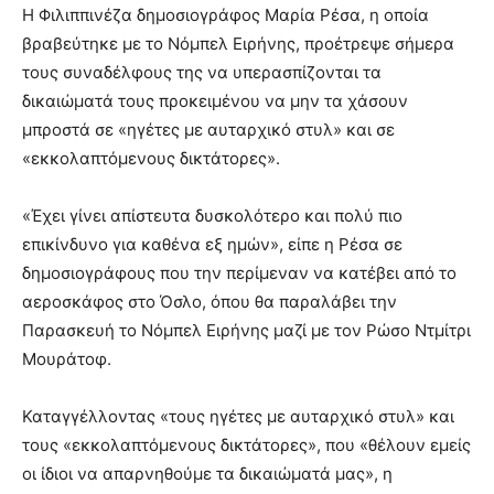
lesbians
Η Φιλιππινέζα δημοσιογράφος Μαρία Ρέσα, η οποία
very
βραβεύτηκε με το Νόμπελ Ειρήνης, προέτρεψε σήμερα
hot
τους συναδέλφους της να υπερασπίζονται τα
cam
δικαιώματά τους προκειμένου να μην τα χάσουν
show.
desi
xxx
μπροστά σε «ηγέτες με αυταρχικό στυλ» και σε
brandi
«εκκολαπτόμενους δικτάτορες».
lyons
teaches
«Έχει γίνει απίστευτα δυσκολότερο και πολύ πιο
you
επικίνδυνο για καθένα εξ ημών», είπε η Ρέσα σε
the
meaning
δημοσιογράφους που την περίμεναν να κατέβει από το
of
αεροσκάφος στο Όσλο, όπου θα παραλάβει την
pain.
Παρασκευή το Νόμπελ Ειρήνης μαζί με τον Ρώσο Ντμίτρι
pornhun
Μουράτοφ.
hd
porn
Καταγγέλλοντας «τους ηγέτες με αυταρχικό στυλ» και
τους «εκκολαπτόμενους δικτάτορες», που «θέλουν εμείς
οι ίδιοι να απαρνηθούμε τα δικαιώματά μας», η