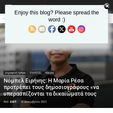
Enjoy this blog? Please spread the
Αρχική
Δημοφιλή άρθρα
word :)
Δημοφιλή άρθρα
ΕΙΔΗΣΕΙΣ
Κόσμος
Νόμπελ Ειρήνης: Η Μαρία Ρέσα
προτρέπει τους δημοσιογράφους «να
υπερασπίζονται τα δικαιώματά τους
Από
Δ&Π
-
12 Δεκεμβρίου 2021
blonde