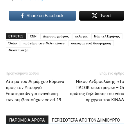
Share on Facebook
Tweet
ΕΤΙΚΕΤΕΣ
CNN
Δημοσιογράφος
εκλογές
Νόμπελ Ειρήνης
Όσλο
πρόεδρο των Φιλιππίνων
συκοφαντική δυσφήμιση
Φιλιππινέζα
Προηγούμενο άρθρο
Επόμενο άρθρο
Αίτημα του Δημάρχου Βύρωνα
Νίκος Ανδρουλάκης: «Το
προς τον Υπουργό
ΠΑΣΟΚ επέστρεψε» – Οι
Εσωτερικών για ανανέωση
πρώτες δηλώσεις του νέου
των συμβασιούχων covid-19
αρχηγού του ΚΙΝΑΛ
ΠΑΡΟΜΟΙΑ ΑΡΘΡΑ
ΠΕΡΙΣΣΟΤΕΡΑ ΑΠΟ ΤΟΝ ΔΗΜΙΟΥΡΓΟ