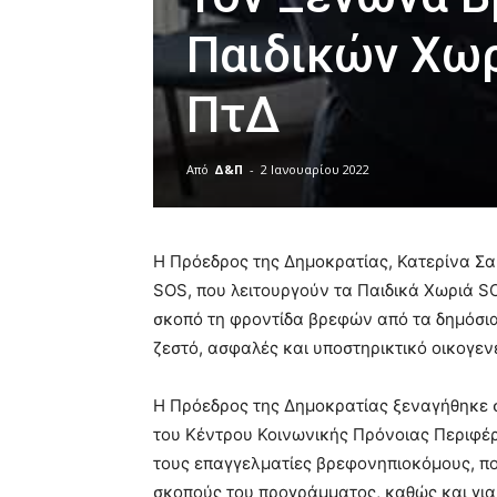
Παιδικών Χω
ΠτΔ
Από
Δ&Π
-
2 Ιανουαρίου 2022
blonde
lesbians
Η Πρόεδρος της Δημοκρατίας, Κατερίνα Σ
very
hot
SOS, που λειτουργούν τα Παιδικά Χωριά SO
cam
σκοπό τη φροντίδα βρεφών από τα δημόσια
show.
desi
ζεστό, ασφαλές και υποστηρικτικό οικογεν
xxx
brandi
Η Πρόεδρος της Δημοκρατίας ξεναγήθηκε 
lyons
teaches
του Κέντρου Κοινωνικής Πρόνοιας Περιφέρ
you
τους επαγγελματίες βρεφονηπιοκόμους, πο
the
σκοπούς του προγράμματος, καθώς και για τ