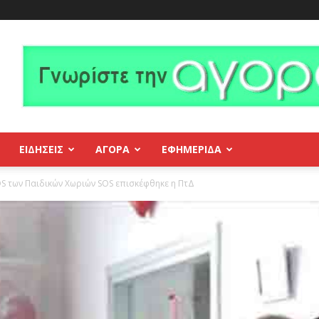
ΕΙΔΗΣΕΙΣ
ΑΓΟΡΑ
ΕΦΗΜΕΡΊΔΑ
S των Παιδικών Χωριών SOS επισκέφθηκε η ΠτΔ