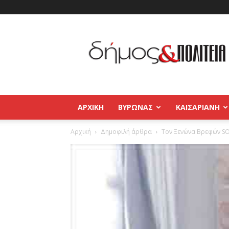
Δήμος
και
Πολιτεία
Βύρωνας
–
Καισαριανή
–
ΑΡΧΙΚΉ
ΒΥΡΩΝΑΣ
ΚΑΙΣΑΡΙΑΝΗ
Παγκράτι
Αρχική
Δημοφιλή άρθρα
Τον Ξενώνα Βρεφών SO