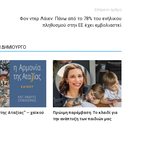
Επόμενο άρθρο
Φον ντερ Λάιεν: Πάνω από το 78% του ενήλικου
πληθυσμού στην ΕΕ έχει εμβολιαστεί
Ν ΔΗΜΙΟΥΡΓΟ
 της Αταξίας” – χαϊκού
Πρώιμη παρέμβαση: Το κλειδί για
την ανάπτυξη των παιδιών µας