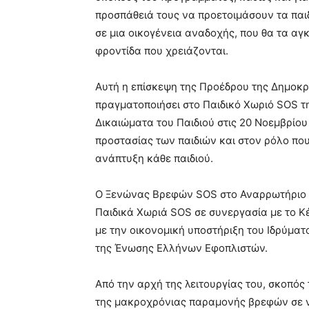
meaning
προσπάθειά τους να προετοιμάσουν τα παι
of
pain.
σε μια οικογένεια αναδοχής, που θα τα αγ
pornhun
φροντίδα που χρειάζονται.
hd
porn
Αυτή η επίσκεψη της Προέδρου της Δημοκρα
πραγματοποιήσει στο Παιδικό Χωριό SOS τ
Δικαιώματα του Παιδιού στις 20 Νοεμβρίου 
προστασίας των παιδιών και στον ρόλο που
ανάπτυξη κάθε παιδιού.
Ο Ξενώνας Βρεφών SOS στο Αναρρωτήριο Πε
Παιδικά Χωριά SOS σε συνεργασία με το Κ
με την οικονομική υποστήριξη του Ιδρύματ
της Ένωσης Ελλήνων Εφοπλιστών.
Από την αρχή της λειτουργίας του, σκοπός
της μακροχρόνιας παραμονής βρεφών σε ν