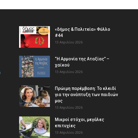
«δήμος & Πολιτεία» Φύλλο
#44
13 Απριλίου 2026
“Η Αρμονία της Αταξίας” –
χαϊκού
m
13 Απριλίου 2026
Πρώιμη παρέμβαση: Το κλειδί
για την ανάπτυξη των παιδιών
µας
13 Απριλίου 2026
Μικροί στόχοι, μεγάλες
επιτυχίες
13 Απριλίου 2026