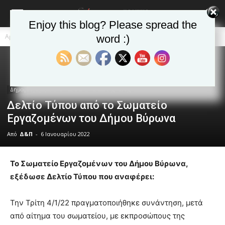
Enjoy this blog? Please spread the
Αρχική
Δημοφιλή άρθρα
word :)
blonde
lesbians
very
hot
Δημοφιλή άρθρα
ΒΥΡΩΝΑΣ
Τα νέα της Πόλης
cam
Δελτίο Τύπου από το Σωματείο
show.
desi
xxx
Εργαζομένων του Δήμου Βύρωνα
brandi
Από
Δ&Π
-
6 Ιανουαρίου 2022
lyons
teaches
you
Το Σωματείο Εργαζομένων του Δήμου Βύρωνα,
the
εξέδωσε Δελτίο Τύπου που αναφέρει:
meaning
of
pain.
Την Τρίτη 4/1/22 πραγματοποιήθηκε συνάντηση, μετά
pornhun
από αίτημα του σωματείου, με εκπροσώπους της
hd