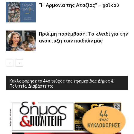
“Η Αρμονία της Αταξίας” – χαϊκού
Πρώιμη παρέμβαση: Το κλειδί για την
ανάπτυξη των παιδιών µας
Κυκλοφόρησε το 44ο τεύχος της εφημερίδας Δήμος &
Πολιτεία. Διαβάστε το: