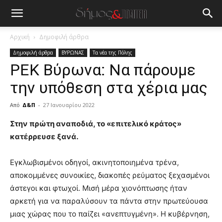
Αρχική
Δημοφιλή άρθρα
Δημοφιλή άρθρα
ΒΥΡΩΝΑΣ
Τα νέα της Πόλης
ΡΕΚ Βύρωνα: Να πάρουμε
την υπόθεση στα χέρια μας
Από
Δ&Π
-
27 Ιανουαρίου 2022
blonde
Στην πρώτη αναποδιά, το «επιτελικό κράτος»
lesbians
κατέρρευσε ξανά.
very
hot
Εγκλωβισμένοι οδηγοί, ακινητοποιημένα τρένα,
cam
show.
αποκομμένες συνοικίες, διακοπές ρεύματος ξεχασμένοι
desi
xxx
άστεγοι και φτωχοί. Μισή μέρα χιονόπτωσης ήταν
brandi
αρκετή για να παραλύσουν τα πάντα στην πρωτεύουσα
lyons
μιας χώρας που το παίζει «ανεπτυγμένη». Η κυβέρνηση,
teaches