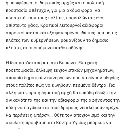
η περιφέρεια, οι δημοτικές αρχές και η πολιτική
you
the
προστασία απέτυχαν, για μια ακόμα φορά, να
meaning
προστατέψουν τους πολίτες, προκαλώντας ένα
of
απίστευτο χάος. Κρατικοί λειτουργοί αδιάφοροι,
pain.
απροετοίμαστοι και εξαφανισμένοι, ιδιώτες που με τις
pornhun
hd
πλάτες των κυβερνήσεων ροκανίζουν το δημόσιο
porn
πλούτο, αποποιούμενοι κάθε ευθύνης.
Η ίδια κατάσταση και στο Βύρωνα. Ελάχιστη
προετοιμασία, έλλειψη εκχιονιστικών μηχανημάτων,
απουσία δημοτικών συνεργείων που να δίνουν οδηγίες
στους πολίτες πώς να κινηθούν, πεσμένα δέντρα. Για
άλλη μια φορά η δημοτική αρχή Κατωπόδη έδειξε την
ανικανότητα της και την αδιαφορία της αφήνοντας την
πόλη να παγώσει και τους δρόμους να κλείσουν «
μέχρι
να περάσει η μπόρα
»… Ούτε τον αποχιονισμό και την
ακώλυτη πρόσβαση στο Κέντρο Υγείας μπόρεσε να