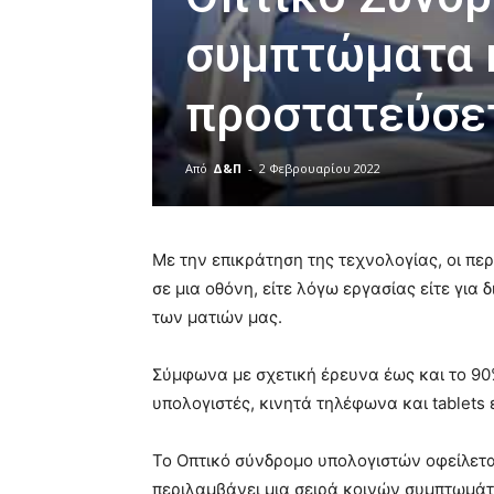
συμπτώματα 
προστατεύσετ
Από
Δ&Π
-
2 Φεβρουαρίου 2022
blonde
lesbians
Με την επικράτηση της τεχνολογίας, οι π
very
hot
σε μια οθόνη, είτε λόγω εργασίας είτε για
cam
των ματιών μας.
show.
desi
xxx
Σύμφωνα με σχετική έρευνα έως και το 9
brandi
υπολογιστές, κινητά τηλέφωνα και tablet
lyons
teaches
you
Το Οπτικό σύνδρομο υπολογιστών οφείλετα
the
περιλαμβάνει μια σειρά κοινών συμπτωμάτω