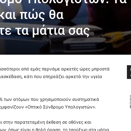
και πώς θα
ε τα μάτια σας
ερισσότεροι από εμάς περνάμε αρκετές ώρες μπροστά
 διασκέδαση, κάτι που επηρεάζει αρκετά την υγεία
0% των ατόμων που χρησιμοποιούν συστηματικά
s εμφανίζουν «Οπτικό Σύνδρομο Υπολογιστών».
ι στην παρατεταμένη έκθεση σε οθόνες και
ν, όπως είναι η θολή όραση, το τσούξιμο στα μάτια,