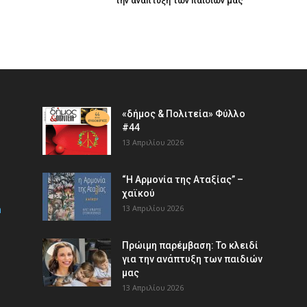
την ανάπτυξη των παιδιών µας
«δήμος & Πολιτεία» Φύλλο
#44
13 Απριλίου 2026
“Η Αρμονία της Αταξίας” –
χαϊκού
m
13 Απριλίου 2026
Πρώιμη παρέμβαση: Το κλειδί
για την ανάπτυξη των παιδιών
µας
13 Απριλίου 2026