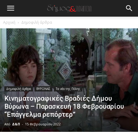
Αρχική
Δημοφιλή άρθρα
Δημοφιλή άρθρα
ΒΥΡΩΝΑΣ
Τα νέα της Πόλης
Κινηματογραφικές Βραδιές Δήμου
Βύρωνα – Παρασκευή 18 Φεβρουαρίου
“Επάγγελμα ρεπόρτερ”
Από
Δ&Π
-
15 Φεβρουαρίου 2022
blonde