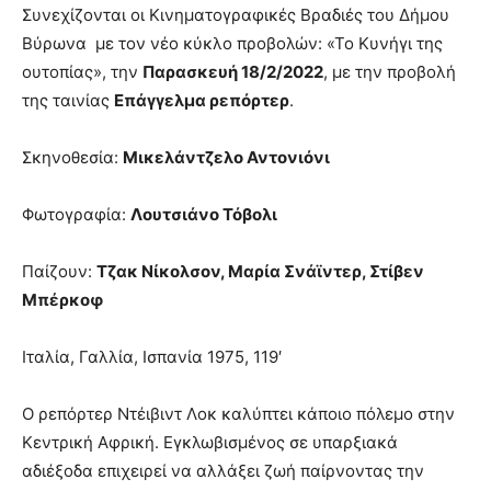
lesbians
Συνεχίζονται οι Κινηματογραφικές Βραδιές του Δήμου
very
Βύρωνα με τον νέο κύκλο προβολών: «Το Κυνήγι της
hot
ουτοπίας», την
Παρασκευή 18/2/2022
, με την προβολή
cam
της ταινίας
Επάγγελμα ρεπόρτερ
.
show.
desi
xxx
brandi
Σκηνοθεσία:
Μικελάντζελο Αντονιόνι
lyons
teaches
Φωτογραφία:
Λουτσιάνο Τόβολι
you
the
meaning
Παίζουν:
Τζακ Νίκολσον, Μαρία Σνάϊντερ, Στίβεν
of
Μπέρκοφ
pain.
pornhun
Ιταλία, Γαλλία, Ισπανία 1975, 119′
hd
porn
Ο ρεπόρτερ Ντέιβιντ Λοκ καλύπτει κάποιο πόλεμο στην
Κεντρική Αφρική. Εγκλωβισμένος σε υπαρξιακά
αδιέξοδα επιχειρεί να αλλάξει ζωή παίρνοντας την